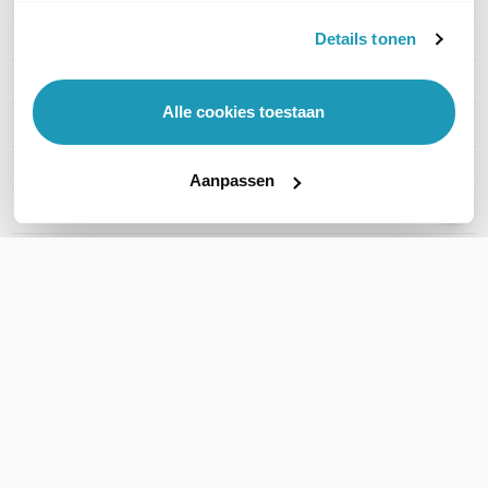
Type headset
Stereo
Details tonen
Draagwijze
On-ear
Alle cookies toestaan
Draadloze technologie
DECT verbinding
Headset aansluitingen
USB-A
Aanpassen
Microsoft Teams
Ja
Active noise cancelling
Nee
Toon meer
WIL JIJ ADVIES OP MAAT?
Vraag het onze experts!