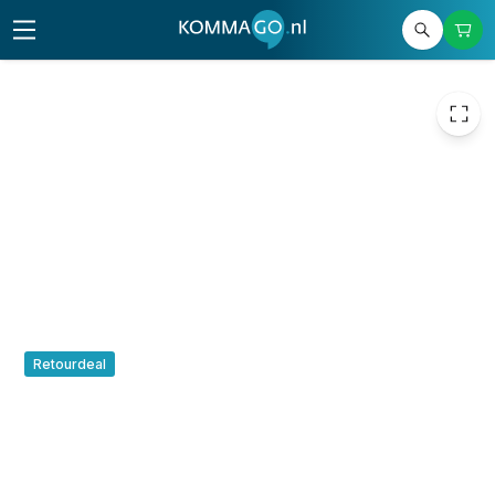
109,00
excl. btw
131,89
incl. btw
Retourdeal