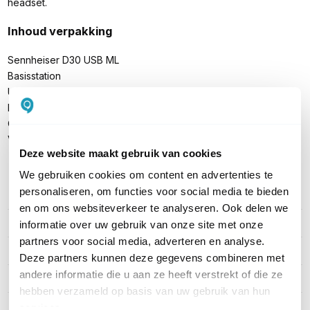
headset.
Inhoud verpakking
Sennheiser D30 USB ML
Basisstation
USB-kabel
Hoofdband (afneembaar)
Quick Guide Handleiding
Veiligheidsvoorschriften
Deze website maakt gebruik van cookies
We gebruiken cookies om content en advertenties te
personaliseren, om functies voor social media te bieden
PRODUCT DETAILS
en om ons websiteverkeer te analyseren. Ook delen we
Merk
EPOS
informatie over uw gebruik van onze site met onze
partners voor social media, adverteren en analyse.
Artikelnummer
dd-1000991
Deze partners kunnen deze gegevens combineren met
andere informatie die u aan ze heeft verstrekt of die ze
EAN
5714708007937
hebben verzameld op basis van uw gebruik van hun
Geschikt voor
PC
services.