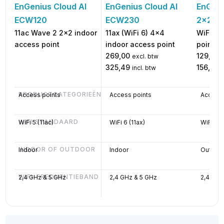
EnGenius Cloud AI
EnGeni
EnGenius Cloud AI
ECW230
2x2 E
ECW120
11ax (WiFi 6) 4x4
WiFi 5 
11ac Wave 2 2x2 indoor
indoor access point
point
access point
269,00
129,00
excl. btw
325,49
156,09
incl. btw
i
PRODUCTCATEGORIEËN
Access points
Access points
Access 
WIFI STANDAARD
WiFi 5 (11ac)
WiFi 6 (11ax)
WiFi 5 (
INDOOR OF OUTDOOR
Indoor
Indoor
Outdoo
WIFI-FREQUENTIEBAND
2,4 GHz & 5 GHz
2,4 GHz & 5 GHz
2,4 GHz