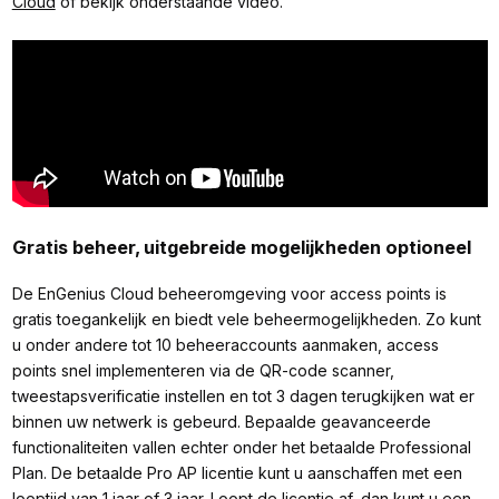
Cloud
of bekijk onderstaande video.
Gratis beheer, uitgebreide mogelijkheden optioneel
De EnGenius Cloud beheeromgeving voor access points is
gratis toegankelijk en biedt vele beheermogelijkheden. Zo kunt
u onder andere tot 10 beheeraccounts aanmaken, access
points snel implementeren via de QR-code scanner,
tweestapsverificatie instellen en tot 3 dagen terugkijken wat er
binnen uw netwerk is gebeurd. Bepaalde geavanceerde
functionaliteiten vallen echter onder het betaalde Professional
Plan. De betaalde Pro AP licentie kunt u aanschaffen met een
looptijd van
1 jaar
of
3 jaar
. Loopt de licentie af, dan kunt u een