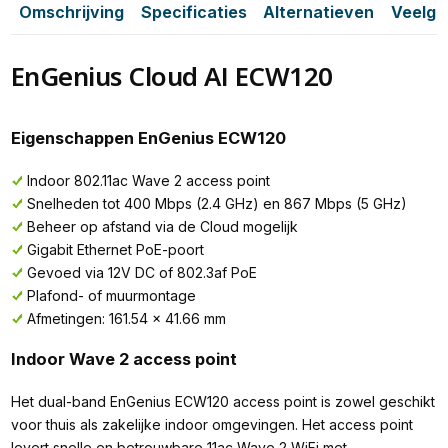
Omschrijving
Specificaties
Alternatieven
Veelge
EnGenius Cloud AI ECW120
Eigenschappen EnGenius ECW120
Indoor 802.11ac Wave 2 access point
Snelheden tot 400 Mbps (2.4 GHz) en 867 Mbps (5 GHz)
Beheer op afstand via de Cloud mogelijk
Gigabit Ethernet PoE-poort
Gevoed via 12V DC of 802.3af PoE
Plafond- of muurmontage
Afmetingen: 161.54 x 41.66 mm
Indoor Wave 2 access point
Het dual-band EnGenius ECW120 access point is zowel geschikt
voor thuis als zakelijke indoor omgevingen. Het access point
levert snelle en betrouwbare 11ac Wave 2 WiFi met