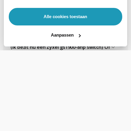
camping (in de caravan) waar geen wifi-
signaal beschikbar is?
Alle cookies toestaan
Kan de EnGenius Cloud AI ECW120
Aanpassen
samenwerken met een ander merk switch
(Ik bezit nu een Zyxel gs1900-8hp switch) Of
heb ik ook switch van EnGenius nodig om
gebruik te maken van de cloud-software?
Ondersteund deze wifi zender ook MESH? Ik
wil meerdere zenders draadloos met elkaar
verbinden. Of moet ik dan naar de ECW220
kijken?
Ik heb al enige jaren een EnGenius ECW120.