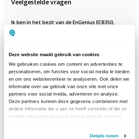
Veelgestelde vragen
Ik ben in het bezit van de EnGenius ECB350,
ben hier tevereden over, maar in mijn
nieuwe woonhuis bereik ik niet alle hoeken.
<br /> <br /> Mijn vraag: Is deze te
Deze website maakt gebruik van cookies
combineren met deEngenius Cloud AI
We gebruiken cookies om content en advertenties te
ECW120?<br /> <br /> Ik zou dan de ECW120
personaliseren, om functies voor social media te bieden
op de plaats kunnen zetten waar nu de
en om ons websiteverkeer te analyseren. Ook delen we
ECB350 staat en de ECB350 verder in mijn
informatie over uw gebruik van onze site met onze
woonhuis kunnen plaatsen. Deze kan ik
partners voor social media, adverteren en analyse.
bedraad in mijn slaapkamer plaatsen of op
Deze partners kunnen deze gegevens combineren met
de 1e verdieping.
andere informatie die u aan ze heeft verstrekt of die ze
hebben verzameld op basis van uw gebruik van hun
services.
Is dit apparaat geschikt voor gebruik op de
Details tonen