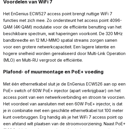
Voordelen van WiFi 7
Het EnGenius ECW527 access point brengt nuttige WiFi 7
functies met zich mee. Zo ondersteunt het access point 4096-
QAM (4K-QAM) modulatie voor de efficiënte benutting van het
beschikbare spectrum, wat haperingen voorkomt. De 320 MHz
bandbreedte en 12 MU-MIMO spatial streams zorgen samen
voor een grotere netwerkcapaciteit. Een lagere latentie en
hogere snelheid worden gerealiseerd door Multi-Link Operation
(MLO) en Multi-RU vergroot de efficiëntie.
Plafond- of muurmontage en PoE+ voeding
Met één ethernetkabel sluit je de EnGenius ECW526 aan op een
PoE+ switch of 60W PoE+ injector (apart verkrijgbaar) om het
access point van een netwerkverbinding en stroom te voorzien.
Het voordeel van aansluiten met een 60W PoE+ injector, is dat
je in combinatie met een geschikte ethernetkabel tot 100 meter
kunt overbruggen. Erg handig als je het WiFi 7 access point op
een afstand wilt plaatsen van de stroomvoorziening. Naast PoE+