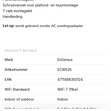
Schroevenset voor plafond- en muurmontage
T-rails montagekit
Handleiding
Let op:
wordt geleverd zonder AC voedingsadapter
PRODUCT DETAILS
Merk
EnGenius
Artikelnummer
ECW526
EAN
4711488350124
WiFi Standaard
WiFi 7 (11be)
Indoor of outdoor
Indoor
WiFi-frequentieband
2,4 GHz; 5 GHz & 6 GHz