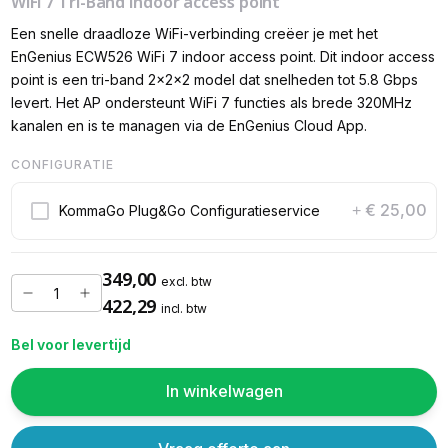
WiFi 7 Tri-Band indoor access point
Een snelle draadloze WiFi-verbinding creëer je met het
EnGenius ECW526 WiFi 7 indoor access point. Dit indoor access
point is een tri-band 2x2x2 model dat snelheden tot 5.8 Gbps
levert. Het AP ondersteunt WiFi 7 functies als brede 320MHz
kanalen en is te managen via de EnGenius Cloud App.
CONFIGURATIE
€ 25,00
KommaGo Plug&Go Configuratieservice
+
349,00
excl. btw
422,29
incl. btw
Bel voor levertijd
In winkelwagen