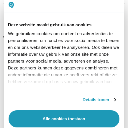
Toon meer
Deze website maakt gebruik van cookies
Alternatieven
We gebruiken cookies om content en advertenties te
personaliseren, om functies voor social media te bieden
en om ons websiteverkeer te analyseren. Ook delen we
informatie over uw gebruik van onze site met onze
partners voor social media, adverteren en analyse.
Deze partners kunnen deze gegevens combineren met
andere informatie die u aan ze heeft verstrekt of die ze
hebben verzameld op basis van uw gebruik van hun
services.
Details tonen
EnGenius Cloud AI
EnGenius Cloud7 4x4x4
ECW336
ECW536
Tri band WiFi 6E indoor
WiFi 7 Tri-Band indoor acce
Alle cookies toestaan
access point
point