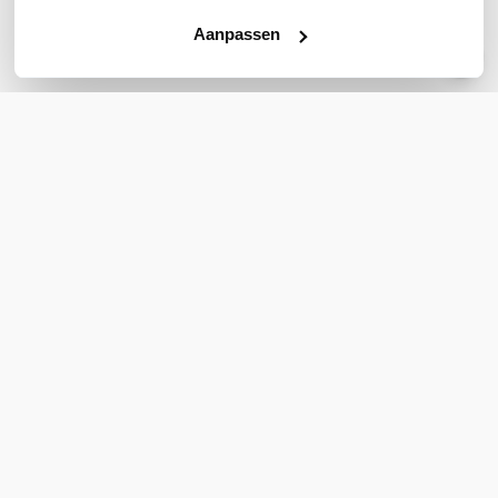
639,00
509,00
excl. btw
excl. btw
Aanpassen
773,19
615,89
incl. btw
incl. btw
Bel voor levertijd
Bel voor levertijd
Vergelijk
Vergelijk
WIL JIJ ADVIES OP MAAT?
Vraag het onze experts!
Bel ons
E-mail