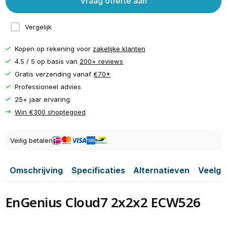
Vraag offerte aan
Vergelijk
Kopen op rekening voor
zakelijke klanten
4.5 / 5 op basis van
200+ reviews
Gratis verzending vanaf
€70*
Professioneel advies
25+ jaar ervaring
Win €300 shoptegoed
Veilig betalen
Omschrijving
Specificaties
Alternatieven
Veelge
EnGenius Cloud7 2x2x2 ECW526