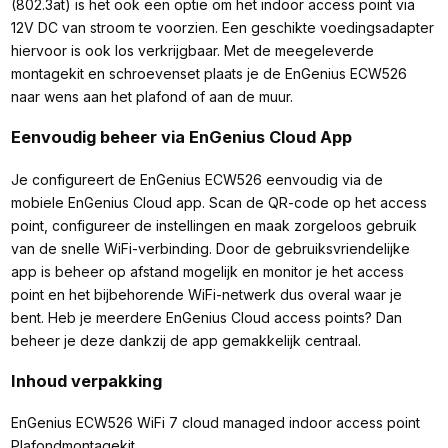
(802.3at) is het ook een optie om het indoor access point via
12V DC van stroom te voorzien. Een geschikte voedingsadapter
hiervoor is ook los verkrijgbaar. Met de meegeleverde
montagekit en schroevenset plaats je de EnGenius ECW526
naar wens aan het plafond of aan de muur.
Eenvoudig beheer via EnGenius Cloud App
Je configureert de EnGenius ECW526 eenvoudig via de
mobiele EnGenius Cloud app. Scan de QR-code op het access
point, configureer de instellingen en maak zorgeloos gebruik
van de snelle WiFi-verbinding. Door de gebruiksvriendelijke
app is beheer op afstand mogelijk en monitor je het access
point en het bijbehorende WiFi-netwerk dus overal waar je
bent. Heb je meerdere EnGenius Cloud access points? Dan
beheer je deze dankzij de app gemakkelijk centraal.
Inhoud verpakking
EnGenius ECW526 WiFi 7 cloud managed indoor access point
Plafondmontagekit