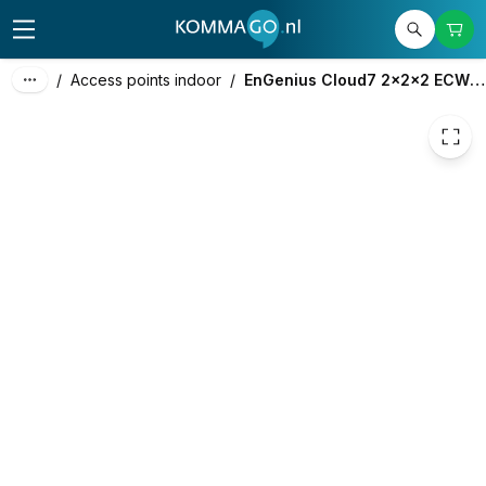
349,00
excl. btw
422,29
incl. btw
/
Access points indoor
/
EnGenius Cloud7 2x2x2 ECW526