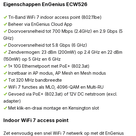
Eigenschappen EnGenius ECW526
Tri-Band WiFi 7 indoor access point (802.11be)
Beheer via EnGenius Cloud App
Doorvoersnelheid tot 700 Mbps (2.4GHz) en 2.9 Gbps (5
GHz)
Doorvoersnelheid tot 5.8 Gbps (6 GHz)
Zendvermogen: 23 dBm (200mW) op 2.4 GHz en 22 dBm
(150mW) op 5 GHz en 6 GHz
1x 10G Ethernetpoort met PoE+ (802.3at)
Inzetbaar in AP modus, AP Mesh en Mesh modus
Tot 320 MHz bandbreedte
WiFi 7 functies als MLO, 4096-QAM en Multi-RU
Gevoed via PoE+ (802.3at) of 12V DC netstroom (excl.
adapter)
Met klik-en-draai montage en Kensington slot
Indoor WiFi 7 access point
Zet eenvoudig een snel WiFi 7 netwerk op met dit EnGenius