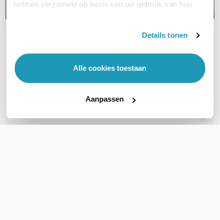
hebben verzameld op basis van uw gebruik van hun
services.
Details tonen
OVER DIT PRODUCT
Veelgestelde vragen
Alle cookies toestaan
Geen vragen gevonden
Aanpassen
Stel een vraag
REVIEWS
(
0
)
Ga naar Trusted Shops reviews
Wees de eerste die een review schrijft!
Schrijf een review