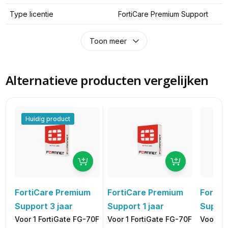
Type licentie
FortiCare Premium Support
Toon meer
Alternatieve producten vergelijken
Huidig product
FortiCare Premium
FortiCare Premium
FortiC
Support 3 jaar
Support 1 jaar
Suppor
Voor 1 FortiGate FG-70F
Voor 1 FortiGate FG-70F
Voor 1 