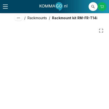
155,00
excl. btw
187,55
incl. btw
/
Rackmounts
/
Rackmount kit RM-FR-T14i