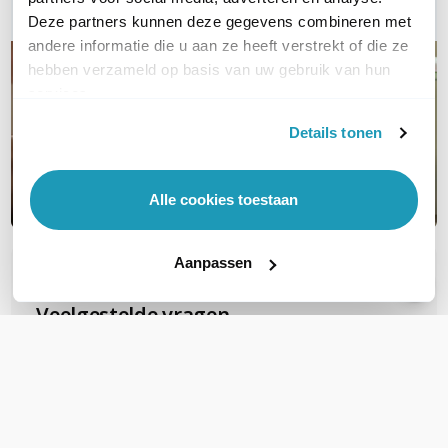
Deze partners kunnen deze gegevens combineren met
andere informatie die u aan ze heeft verstrekt of die ze
hebben verzameld op basis van uw gebruik van hun
services.
Details tonen
Alle cookies toestaan
Aanpassen
OVER DIT PRODUCT
Veelgestelde vragen
Zijn deze FTP Cat6A Slimline patchkabels
geschikt voor PoE voor b.v.b. camera's?
Deze gebruiken al snel PoE+