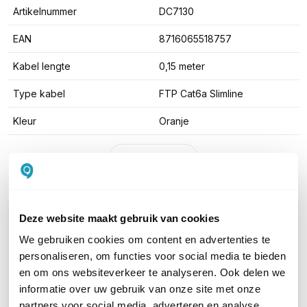
Artikelnummer
DC7130
EAN
8716065518757
Kabel lengte
0,15 meter
Type kabel
FTP Cat6a Slimline
Kleur
Oranje
Toon meer
WIL JIJ ADVIES OP MAAT?
Deze website maakt gebruik van cookies
Vraag het onze experts!
We gebruiken cookies om content en advertenties te
personaliseren, om functies voor social media te bieden
Bel ons
en om ons websiteverkeer te analyseren. Ook delen we
informatie over uw gebruik van onze site met onze
partners voor social media, adverteren en analyse.
E-mail