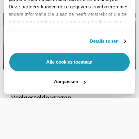
Deze partners kunnen deze gegevens combineren met
andere informatie die u aan ze heeft verstrekt of die ze
hebben verzameld op basis van uw gebruik van hun
services.
Details tonen
Alle cookies toestaan
Aanpassen
OVER DIT PRODUCT
Veelgestelde vragen
Zijn deze FTP Cat6A Slimline patchkabels
geschikt voor PoE voor b.v.b. camera's?
Deze gebruiken al snel PoE+