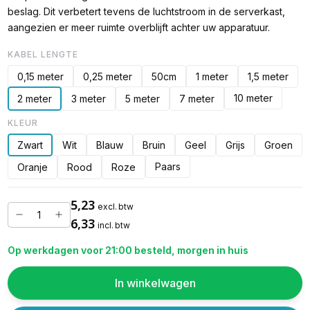
beslag. Dit verbetert tevens de luchtstroom in de serverkast,
aangezien er meer ruimte overblijft achter uw apparatuur.
KABEL LENGTE
0,15 meter
0,25 meter
50cm
1 meter
1,5 meter
10 meter
2 meter
3 meter
5 meter
7 meter
KLEUR
Zwart
Wit
Blauw
Bruin
Geel
Grijs
Groen
Paars
Oranje
Rood
Roze
5,23
excl. btw
6,33
incl. btw
Op werkdagen voor 21:00 besteld, morgen in huis
In winkelwagen