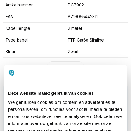
Artikelnummer
DC7902
EAN
8716065442311
Kabel lengte
2 meter
Type kabel
FTP Cat6a Slimline
Kleur
Zwart
Toon meer
WIL JIJ ADVIES OP MAAT?
Deze website maakt gebruik van cookies
Vraag het onze experts!
We gebruiken cookies om content en advertenties te
personaliseren, om functies voor social media te bieden
Bel ons
en om ons websiteverkeer te analyseren. Ook delen we
informatie over uw gebruik van onze site met onze
partners voor social media, adverteren en analyse.
E-mail