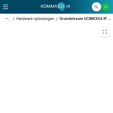
638,02
excl. btw
772,00
incl. btw
/
Hardware oplossingen
/
Grandstream UCM6304 IP PBX