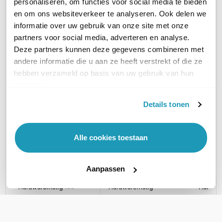
personaliseren, om functies voor social media te bieden
Huidig product
en om ons websiteverkeer te analyseren. Ook delen we
informatie over uw gebruik van onze site met onze
partners voor social media, adverteren en analyse.
Deze partners kunnen deze gegevens combineren met
andere informatie die u aan ze heeft verstrekt of die ze
hebben verzameld op basis van uw gebruik van hun
Grandstream
Grand
Grandstream
services.
UCM6301 IP PBX
UCM63
UCM6304 IP PBX
Details tonen
IP Centrale, 1 FXO-
IP Cent
IP Centrale, 4 FXO-
poort, 1 FXS-poort
poorten
poorten, 4 FXS-poorten
291,66
949,38
638,02
excl. btw
excl. btw
Alle cookies toestaan
352,91
1.148,75
772,00
incl. btw
incl. btw
Aanpassen
TYPE CENTRALE
Hardwarematig
Hardwarematig
Hardwa
PLATFORM
Asterisk
Asterisk
Asteris