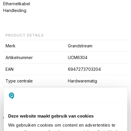
Ethernetkabel
Handleiding
PRODUCT DETAILS
Merk
Grandstream
Artikelnummer
UCM6304
EAN
6947273703204
Type centrale
Hardwarematig
Platform
Asterisk
Alternatieve producten vergelijken
Deze website maakt gebruik van cookies
We gebruiken cookies om content en advertenties te