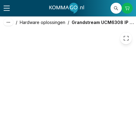
949,38
excl. btw
1.148,75
incl. btw
/
Hardware oplossingen
/
Grandstream UCM6308 IP PBX