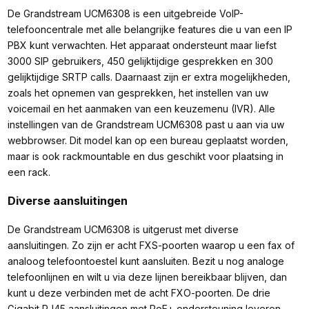
De Grandstream UCM6308 is een uitgebreide VoIP-
telefooncentrale met alle belangrijke features die u van een IP
PBX kunt verwachten. Het apparaat ondersteunt maar liefst
3000 SIP gebruikers, 450 gelijktijdige gesprekken en 300
gelijktijdige SRTP calls. Daarnaast zijn er extra mogelijkheden,
zoals het opnemen van gesprekken, het instellen van uw
voicemail en het aanmaken van een keuzemenu (IVR). Alle
instellingen van de Grandstream UCM6308 past u aan via uw
webbrowser. Dit model kan op een bureau geplaatst worden,
maar is ook rackmountable en dus geschikt voor plaatsing in
een rack.
Diverse aansluitingen
De Grandstream UCM6308 is uitgerust met diverse
aansluitingen. Zo zijn er acht FXS-poorten waarop u een fax of
analoog telefoontoestel kunt aansluiten. Bezit u nog analoge
telefoonlijnen en wilt u via deze lijnen bereikbaar blijven, dan
kunt u deze verbinden met de acht FXO-poorten. De drie
Gigabit RJ45 aansluitingen met PoE+ ondersteuning leveren