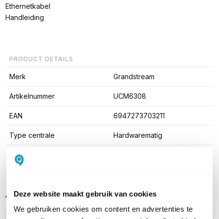
Ethernetkabel
Handleiding
PRODUCT DETAILS
Merk
Grandstream
Artikelnummer
UCM6308
EAN
6947273703211
Type centrale
Hardwarematig
Platform
Asterisk
Alternatieve producten vergelijken
Deze website maakt gebruik van cookies
We gebruiken cookies om content en advertenties te