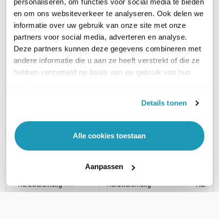
personaliseren, om functies voor social media te bieden
Huidig product
en om ons websiteverkeer te analyseren. Ook delen we
informatie over uw gebruik van onze site met onze
partners voor social media, adverteren en analyse.
Deze partners kunnen deze gegevens combineren met
andere informatie die u aan ze heeft verstrekt of die ze
hebben verzameld op basis van uw gebruik van hun
Grandstream
Grand
Grandstream
services.
UCM6302 IP PBX
UCM63
UCM6308 IP PBX
Details tonen
IP Centrale, 2 FXO-
IP Centr
IP Centrale, 8 FXO-
poorten, 2 FXS-poorten
poort, 
poorten, 8 FXS-poorten
306,95
291,66
949,38
excl. btw
excl. btw
Alle cookies toestaan
371,41
352,91
1.148,75
incl. btw
i
incl. btw
Aanpassen
TYPE CENTRALE
Hardwarematig
Hardwarematig
Hardwa
PLATFORM
Asterisk
Asterisk
Asteris