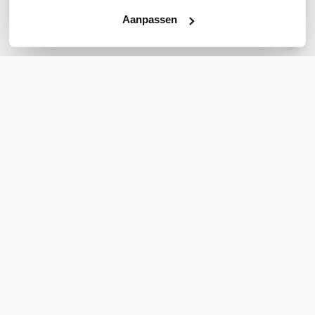
Aanpassen
REVIEWS
(
0
)
Ga naar Trusted Shops reviews
Wees de eerste die een review schrijft!
Schrijf een review
Support
Klantenservice
Bestellen & Betalen