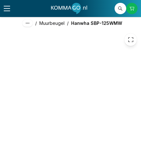
52,00
excl. btw
62,92
incl. btw
/
Muurbeugel
/
Hanwha SBP-125WMW