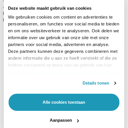
Jabra Engage 55 stereo headset
Jabra Link 400c MS DECT dongle (USB-C)
Deze website maakt gebruik van cookies
Laadstation
We gebruiken cookies om content en advertenties te
Handleiding
personaliseren, om functies voor social media te bieden
en om ons websiteverkeer te analyseren. Ook delen we
informatie over uw gebruik van onze site met onze
PRODUCT DETAILS
partners voor social media, adverteren en analyse.
Deze partners kunnen deze gegevens combineren met
Merk
Jabra
andere informatie die u aan ze heeft verstrekt of die ze
hebben verzameld op basis van uw gebruik van hun
Artikelnummer
9659-435-111
services.
EAN
5706991031119
Details tonen
Geschikt voor
PC
Type headset
Stereo
Alle cookies toestaan
Draagwijze
On-ear
Aanpassen
Draadloze technologie
DECT