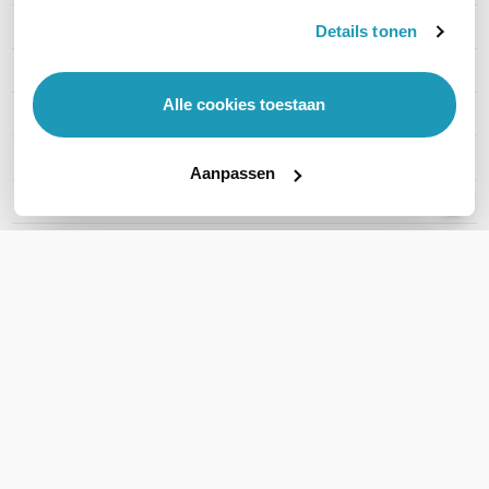
Indicatie accuduur
15-20 uur
Details tonen
Techniek
Analoog
Alle cookies toestaan
Aantal kanalen
6
Keypad
Nee
Aanpassen
Kleur
Zwart
Formaat
Compact
Toon meer
WIL JIJ ADVIES OP MAAT?
Vraag het onze experts!
Bel ons