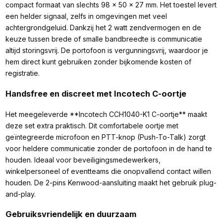
compact formaat van slechts 98 x 50 x 27 mm. Het toestel levert
een helder signaal, zelfs in omgevingen met veel
achtergrondgeluid. Dankzij het 2 watt zendvermogen en de
keuze tussen brede of smalle bandbreedte is communicatie
altijd storingsvrij. De portofoon is vergunningsvrij, waardoor je
hem direct kunt gebruiken zonder bijkomende kosten of
registratie.
Handsfree en discreet met Incotech C-oortje
Het meegeleverde **Incotech CCH1040-K1 C-oortje** maakt
deze set extra praktisch. Dit comfortabele oortje met
geïntegreerde microfoon en PTT-knop (Push-To-Talk) zorgt
voor heldere communicatie zonder de portofoon in de hand te
houden. Ideaal voor beveiligingsmedewerkers,
winkelpersoneel of eventteams die onopvallend contact willen
houden. De 2-pins Kenwood-aansluiting maakt het gebruik plug-
and-play.
Gebruiksvriendelijk en duurzaam