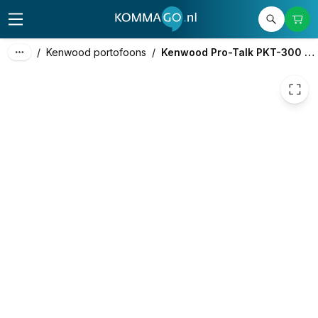
170,00
excl. btw
205,70
incl. btw
/
Kenwood portofoons
/
Kenwood Pro-Talk PKT-300 met C-oortje