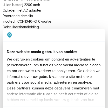
Li-ion batterij 2200 mAh
Oplader met AC adapter
Roterende riemclip
Incotech CCH1040-K1 C-oortje
Gebruikershandleiding
PRODUCT DETAILS
Deze website maakt gebruik van cookies
Merk
Kenwood
We gebruiken cookies om content en advertenties te
personaliseren, om functies voor social media te bieden
Artikelnummer
PKT-300_CO_1pack
en om ons websiteverkeer te analyseren. Ook delen we
Indicatie bereik
Tot 6 km
informatie over uw gebruik van onze site met onze
partners voor social media, adverteren en analyse.
Vergunning
Vergunningsvrij
Deze partners kunnen deze gegevens combineren met
andere informatie die u aan ze heeft verstrekt of die ze
Waterdichtheid
Regen & spatwater
hebben verzameld op basis van uw gebruik van hun
Frequentie
UHF (Binnen / Stad)
services.