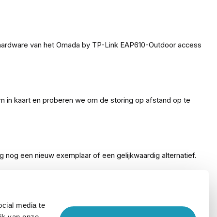
e hardware van het Omada by TP-Link EAP610-Outdoor access
m in kaart en proberen we om de storing op afstand op te
 nog een nieuw exemplaar of een gelijkwaardig alternatief.
cial media te
-Link EAP610-Outdoor access point. Bestel het KommaGo
ik van onze