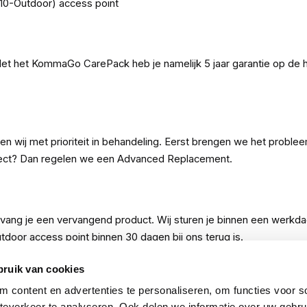
0-Outdoor) access point
Met het KommaGo CarePack heb je namelijk 5 jaar garantie op d
wij met prioriteit in behandeling. Eerst brengen we het problee
 defect? Dan regelen we een Advanced Replacement.
ang je een vervangend product. Wij sturen je binnen een werkdag
utdoor access point binnen 30 dagen bij ons terug is.
bruik van cookies
 content en advertenties te personaliseren, om functies voor so
lgië. Je schaft dit CarePack tegelijk aan met het Omada by TP
everkeer te analyseren. Ook delen we informatie over uw gebru