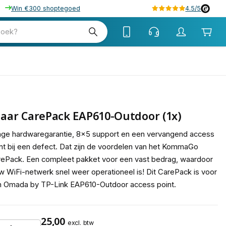
Win €300 shoptegoed
4.5/5
tw
zoek?
tw
Jaar CarePack EAP610-Outdoor (1x)
ge hardwaregarantie, 8x5 support en een vervangend access
nt bij een defect. Dat zijn de voordelen van het KommaGo
ePack. Een compleet pakket voor een vast bedrag, waardoor
w WiFi-netwerk snel weer operationeel is! Dit CarePack is voor
n Omada by TP-Link EAP610-Outdoor access point.
25,00
excl. btw