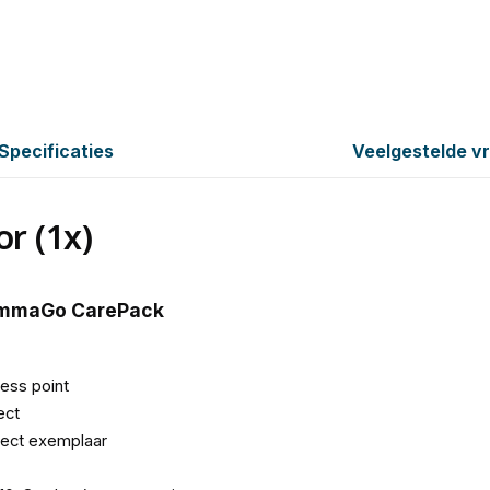
Specificaties
Veelgestelde v
r (1x)
ommaGo CarePack
ess point
ect
fect exemplaar