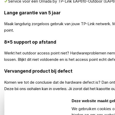
Service voor één Omada by TP-Link EAP610-Outdoor (EAP61
Lange garantie van 5 jaar
Maak langdurig zorgeloos gebruik van jouw TP-Link netwerk. 
point.
8x5 support op afstand
Werkt het outdoor access point niet? Hardwareproblemen nemen 
lossen. Blijkt dit niet voldoende en is het access point echt
Vervangend product bij defect
Komen we tot de conclusie dat de hardware defect is? Dan ontv
Deze bij ons ophalen kan in overleg. Jij zorgt dat het kapotte o
De kleine lettertjes
Deze website maakt ge
We gebruiken cookies om
Het KommaGo CarePack is te gebruiken binnen Nederland en Be
bieden en om ons websit