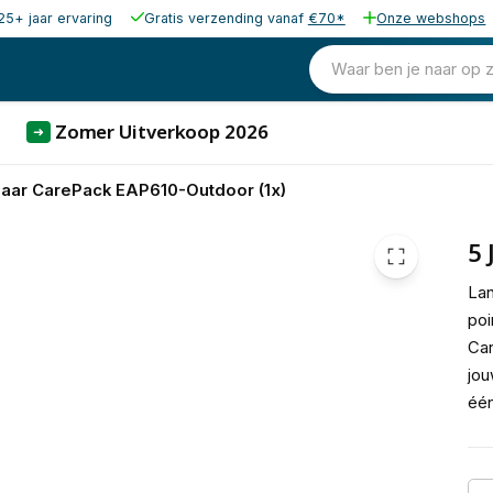
25+ jaar ervaring
Gratis verzending vanaf
€70*
Onze webshops
25,00
excl. b
30,25
Waar ben je naar op 
incl. b
Zomer Uitverkoop 2026
➜
Jaar CarePack EAP610-Outdoor (1x)
5 
Lan
poi
Car
jou
éé