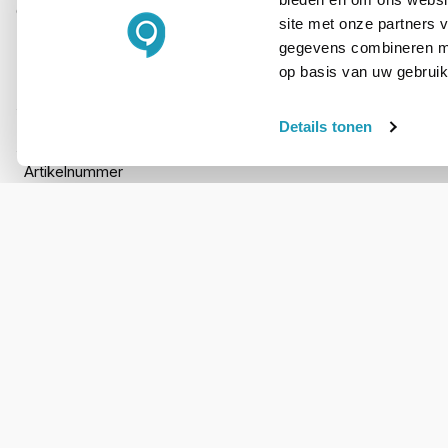
CarePack direct mee en maak zorgeloos gebruik van jouw outd
site met onze partners 
gegevens combineren met
op basis van uw gebruik
PRODUCT DETAILS
Details tonen
Merk
Artikelnummer
WIL JIJ ADVIES OP MAAT?
Vraag het onze
experts!