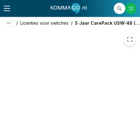
81,00
excl. btw
98,01
incl. btw
/
Licenties voor switches
/
5 Jaar CarePack USW-48 (1x)