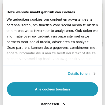
Deze website maakt gebruik van cookies
We gebruiken cookies om content en advertenties te
personaliseren, om functies voor social media te bieden
en om ons websiteverkeer te analyseren. Ook delen we
informatie over uw gebruik van onze site met onze
partners voor social media, adverteren en analyse.
Deze partners kunnen deze gegevens combineren met
andere informatie die u aan ze heeft verstrekt of die ze
hebben verzameld op basis van uw gebruik van hun
OVER DIT PRODUCT
services.
Veelgestelde vragen
Details tonen
Geen vragen gevonden
Stel een vraag
Alle cookies toestaan
Aanpassen