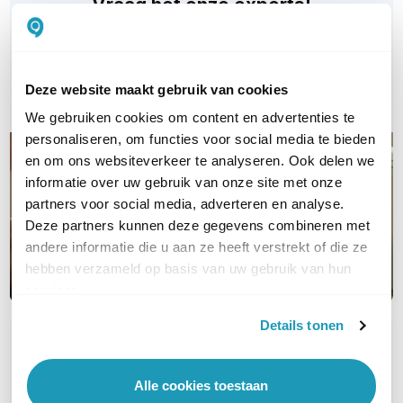
Vraag het onze experts!
Bel ons
Deze website maakt gebruik van cookies
E-mail
We gebruiken cookies om content en advertenties te
personaliseren, om functies voor social media te bieden
en om ons websiteverkeer te analyseren. Ook delen we
informatie over uw gebruik van onze site met onze
partners voor social media, adverteren en analyse.
Deze partners kunnen deze gegevens combineren met
andere informatie die u aan ze heeft verstrekt of die ze
hebben verzameld op basis van uw gebruik van hun
services.
Details tonen
OVER DIT PRODUCT
Veelgestelde vragen
Alle cookies toestaan