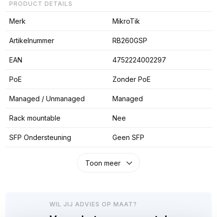
PRODUCT DETAILS
Merk
MikroTik
Artikelnummer
RB260GSP
EAN
4752224002297
PoE
Zonder PoE
Managed / Unmanaged
Managed
Rack mountable
Nee
SFP Ondersteuning
Geen SFP
Toon meer
WIL JIJ ADVIES OP MAAT?