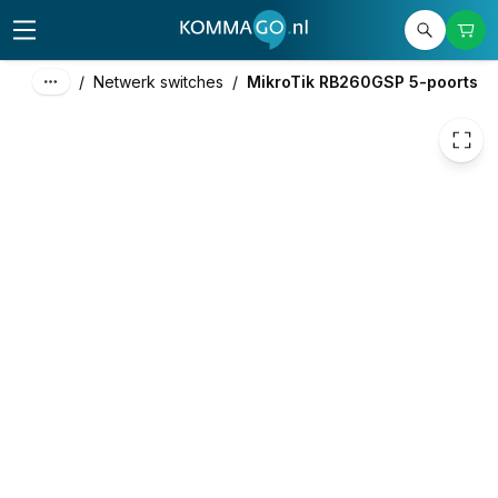
49,37
excl. btw
59,74
incl. btw
/
Netwerk switches
/
MikroTik RB260GSP 5-poorts