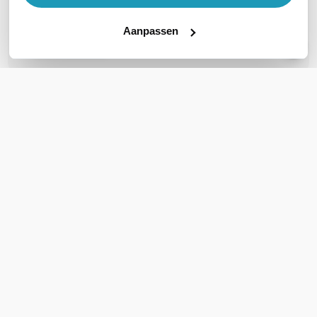
Geen vragen gevonden
Aanpassen
Stel een vraag
REVIEWS
(
1
)
Ga naar Trusted Shops reviews
Does the job as advertised
5/5
Does the job as advertised; liked the auto poe capabilities.
Geschreven door Trusted Shops
31 juli 2023 om 08:50
Schrijf een review
Accessoires