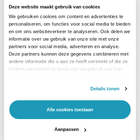
Merk
Motorola
Deze website maakt gebruik van cookies
Artikelnummer
MDH06JDC9VA2AN-zlader
We gebruiken cookies om content en advertenties te
personaliseren, om functies voor social media te bieden
Indicatie bereik
Tot 6 km
en om ons websiteverkeer te analyseren. Ook delen we
Vergunning
Met vergunning
informatie over uw gebruik van onze site met onze
partners voor social media, adverteren en analyse.
Waterdichtheid
Onderdompeling
Deze partners kunnen deze gegevens combineren met
andere informatie die u aan ze heeft verstrekt of die ze
Frequentie
VHF (Buiten / Open veld)
hebben verzameld op basis van uw gebruik van hun
Indicatie accuduur
20-30 uur
services.
Techniek
Analoog + Digitaal
Details tonen
Aantal kanalen
32 tot 100
Alle cookies toestaan
Formaat
Normaal
Aanpassen
Toon meer