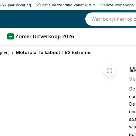
25+ jaar ervaring
Gratis verzending vanaf
€70*
Onze webshops
79,00
excl. b
95,59
Waar ben je naar op 
incl. b
Zomer Uitverkoop 2026
➜
svrij
/
Motorola Talkabout T82 Extreme
M
Ve
D
com
De 
ond
spa
wi
por