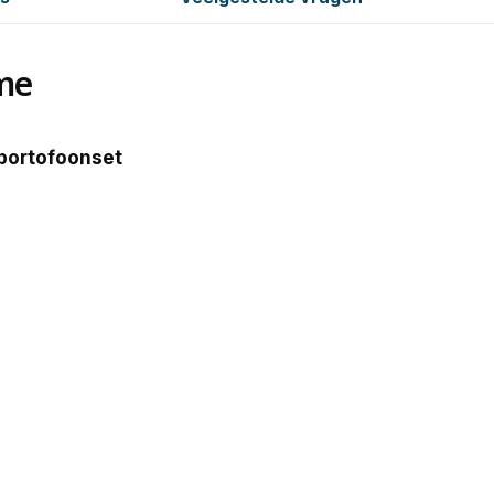
me
portofoonset