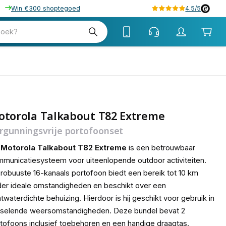
Win €300 shoptegoed
4.5/5
tw
zoek?
tw
otorola Talkabout T82 Extreme
rgunningsvrije portofoonset
e
Motorola Talkabout T82 Extreme
is een betrouwbaar
municatiesysteem voor uiteenlopende outdoor activiteiten.
robuuste 16-kanaals portofoon biedt een bereik tot 10 km
er ideale omstandigheden en beschikt over een
twaterdichte behuizing. Hierdoor is hij geschikt voor gebruik in
sselende weersomstandigheden. Deze bundel bevat 2
tofoons inclusief toebehoren en een handige draagtas.