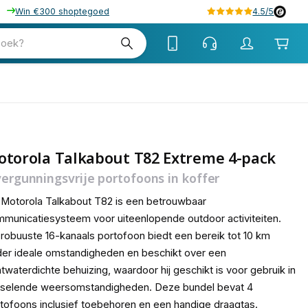
Win €300 shoptegoed
4.5/5
tw
zoek?
tw
otorola Talkabout T82 Extreme 4-pack
vergunningsvrije portofoons in koffer
Motorola Talkabout T82 is een betrouwbaar
municatiesysteem voor uiteenlopende outdoor activiteiten.
robuuste 16-kanaals portofoon biedt een bereik tot 10 km
er ideale omstandigheden en beschikt over een
twaterdichte behuizing, waardoor hij geschikt is voor gebruik in
sselende weersomstandigheden. Deze bundel bevat 4
tofoons inclusief toebehoren en een handige draagtas.