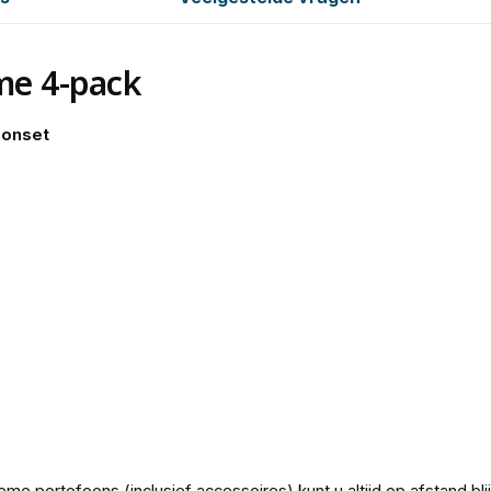
me 4-pack
oonset
me portofoons (inclusief accessoires) kunt u altijd op afstand b