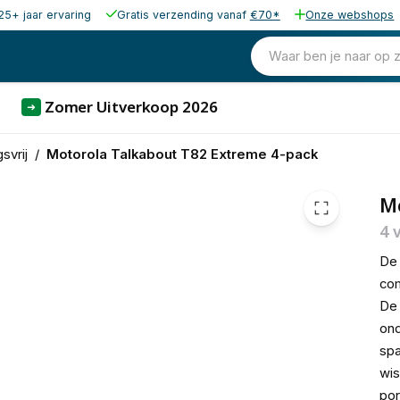
25+ jaar ervaring
Gratis verzending vanaf
€70*
Onze webshops
158,00
excl. b
191,18
Waar ben je naar op 
incl. b
Zomer Uitverkoop 2026
➜
svrij
/
Motorola Talkabout T82 Extreme 4-pack
M
4 
De 
com
De 
ond
spa
wi
por