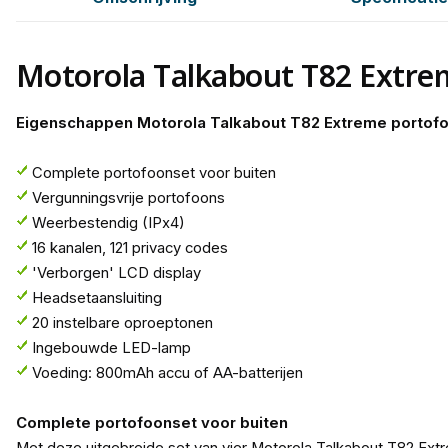
Motorola Talkabout T82 Extre
Eigenschappen Motorola Talkabout T82 Extreme portof
Complete portofoonset voor buiten
Vergunningsvrije portofoons
Weerbestendig (IPx4)
16 kanalen, 121 privacy codes
'Verborgen' LCD display
Headsetaansluiting
20 instelbare oproeptonen
Ingebouwde LED-lamp
Voeding: 800mAh accu of AA-batterijen
Complete portofoonset voor buiten
Met deze uitgebreide set van vier Motorola Talkabout T82 Extre