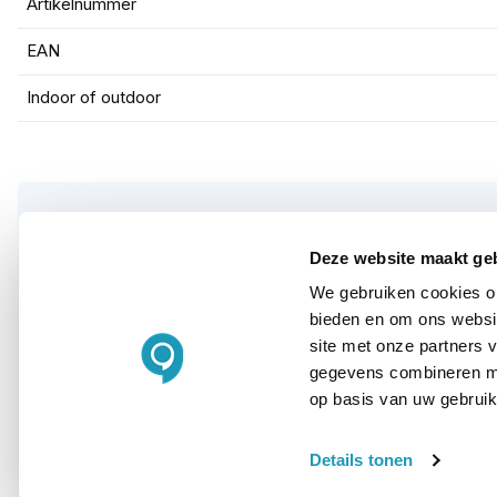
Artikelnummer
EAN
Indoor of outdoor
Deze website maakt ge
WIL JIJ ADVIES OP MAAT?
We gebruiken cookies om
Vraag het onze
bieden en om ons websit
site met onze partners 
experts!
gegevens combineren met
op basis van uw gebruik
Bel ons
Details tonen
E-mail