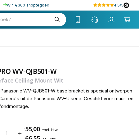
Win €300 shoptegoed
4.5/5
tw
zoek?
tw
-PRO WV-QJB501-W
rface Ceiling Mount Wit
 Panasonic WV-QJB501-W base bracket is speciaal ontworpen
Camera's uit de Panasonic WV-U serie. Geschikt voor muur- en
afondmontage.
55,00
excl. btw
66,55