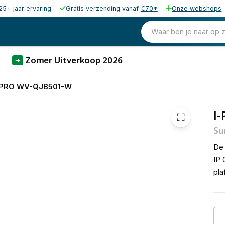
25+ jaar ervaring
Gratis verzending vanaf
€70*
Onze webshops
55,00
excl. b
66,55
Waar ben je naar op 
incl. b
Zomer Uitverkoop 2026
➜
-PRO WV-QJB501-W
I
Su
De
IP 
pl