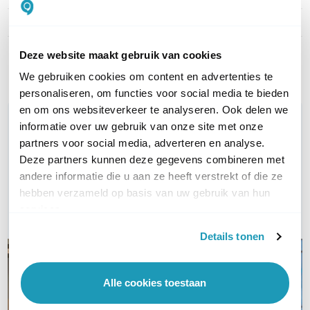
Aantal lijnen
5 tot 9
Deze website maakt gebruik van cookies
Toon meer
We gebruiken cookies om content en advertenties te
personaliseren, om functies voor social media te bieden
en om ons websiteverkeer te analyseren. Ook delen we
WIL JIJ ADVIES OP MAAT?
informatie over uw gebruik van onze site met onze
Vraag het onze experts!
partners voor social media, adverteren en analyse.
Deze partners kunnen deze gegevens combineren met
Bel ons
andere informatie die u aan ze heeft verstrekt of die ze
hebben verzameld op basis van uw gebruik van hun
E-mail
services.
Details tonen
Alle cookies toestaan