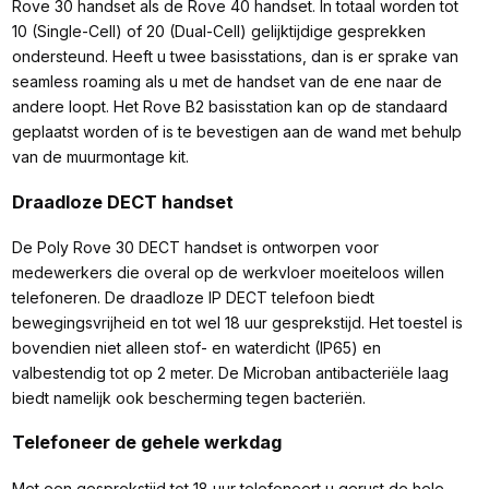
Rove 30 handset als de Rove 40 handset. In totaal worden tot
10 (Single-Cell) of 20 (Dual-Cell) gelijktijdige gesprekken
ondersteund. Heeft u twee basisstations, dan is er sprake van
seamless roaming als u met de handset van de ene naar de
andere loopt. Het Rove B2 basisstation kan op de standaard
geplaatst worden of is te bevestigen aan de wand met behulp
van de muurmontage kit.
Draadloze DECT handset
De Poly Rove 30 DECT handset is ontworpen voor
medewerkers die overal op de werkvloer moeiteloos willen
telefoneren. De draadloze IP DECT telefoon biedt
bewegingsvrijheid en tot wel 18 uur gesprekstijd. Het toestel is
bovendien niet alleen stof- en waterdicht (IP65) en
valbestendig tot op 2 meter. De Microban antibacteriële laag
biedt namelijk ook bescherming tegen bacteriën.
Telefoneer de gehele werkdag
Met een gesprekstijd tot 18 uur telefoneert u gerust de hele