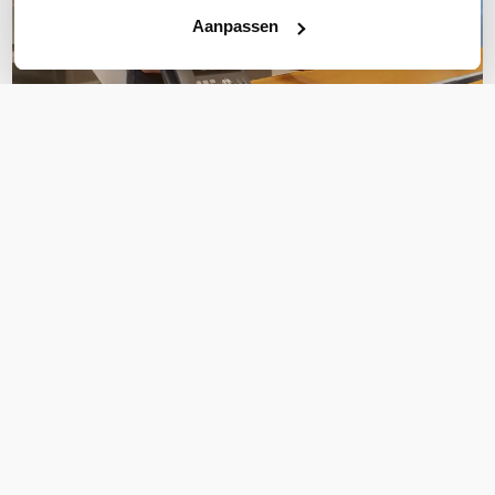
Aanpassen
OVER DIT PRODUCT
Veelgestelde vragen
Geen vragen gevonden
Stel een vraag
REVIEWS
(
0
)
Ga naar Trusted Shops reviews
Wees de eerste die een review schrijft!