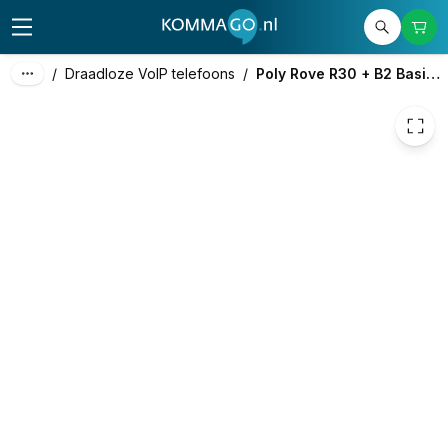
356,19
excl. btw
430,99
incl. btw
/
Draadloze VoIP telefoons
/
Poly Rove R30 + B2 Basisstation