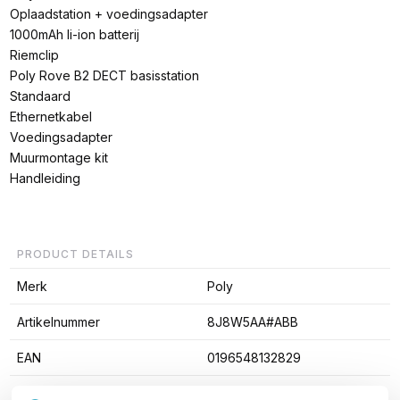
Oplaadstation + voedingsadapter
1000mAh li-ion batterij
Riemclip
Poly Rove B2 DECT basisstation
Standaard
Ethernetkabel
Voedingsadapter
Muurmontage kit
Handleiding
PRODUCT DETAILS
Merk
Poly
Artikelnummer
8J8W5AA#ABB
EAN
0196548132829
Type toestel
Basis + handset