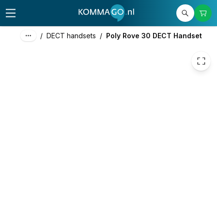
184,26
excl. btw
222,95
incl. btw
/
DECT handsets
/
Poly Rove 30 DECT Handset