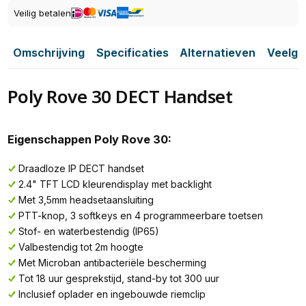
Veilig betalen
Omschrijving
Specificaties
Alternatieven
Veelge
Poly Rove 30 DECT Handset
Eigenschappen Poly Rove 30:
Draadloze IP DECT handset
2.4" TFT LCD kleurendisplay met backlight
Met 3,5mm headsetaansluiting
PTT-knop, 3 softkeys en 4 programmeerbare toetsen
Stof- en waterbestendig (IP65)
Valbestendig tot 2m hoogte
Met Microban antibacteriële bescherming
Tot 18 uur gesprekstijd, stand-by tot 300 uur
Inclusief oplader en ingebouwde riemclip