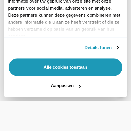
informatie over uw gebruik van onze site met onze
partners voor social media, adverteren en analyse.
Deze partners kunnen deze gegevens combineren met
andere informatie die u aan ze heeft verstrekt of die ze
hebben verzameld op basis van uw gebruik van hun
Poly Rove 20 DECT
Poly Rove 20 DECT
services.
Handset + B1 base station
Handset
Details tonen
Combipakket
voor Poly Rove B1/B2/B4
130,99
basisstations
excl. btw
158,50
125,00
incl. btw
excl. btw
Alle cookies toestaan
151,25
incl. btw
Bel voor levertijd
Bel voor levertijd
Aanpassen
Vergelijk
Vergelijk
WIL JIJ ADVIES OP MAAT?
Vraag het onze experts!