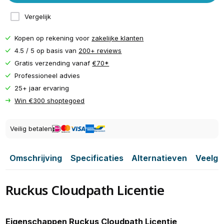
Vergelijk
Kopen op rekening voor
zakelijke klanten
4.5 / 5 op basis van
200+ reviews
Gratis verzending vanaf
€70*
Professioneel advies
25+ jaar ervaring
Win €300 shoptegoed
Veilig betalen
Omschrijving
Specificaties
Alternatieven
Veelge
Ruckus Cloudpath Licentie
Eigenschappen Ruckus Cloudpath Licentie