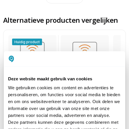
Alternatieve producten vergelijken
Huidig product
Deze website maakt gebruik van cookies
Ruckus Cloudpath
Ruckus Cloudpath
Ruckus
We gebruiken cookies om content en advertenties te
Licentie
Licentie
Licent
personaliseren, om functies voor social media te bieden
Cloud-hosted
Cloud-hosted
Cloud-
en om ons websiteverkeer te analyseren. Ook delen we
software, 5 jaar, voor 1
software, 1 jaar, voor 1
software
informatie over uw gebruik van onze site met onze
gebruiker
gebruiker
gebruik
partners voor social media, adverteren en analyse.
48,30
16,10
32,20
excl. btw
excl. btw
e
Deze partners kunnen deze gegevens combineren met
58,44
19,48
38,96
incl. btw
incl. btw
in