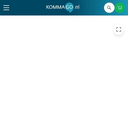
48,30
excl. btw
58,44
incl. btw