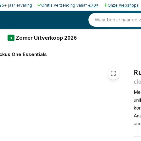
25+ jaar ervaring
Gratis verzending vanaf
€70*
Onze webshops
510,00
excl. b
617,10
Waar ben je naar op 
incl. b
Zomer Uitverkoop 2026
➜
ckus One Essentials
Ru
cl
Met
uni
kom
Ana
acc