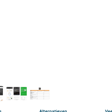
s
Alternatieven
Vee