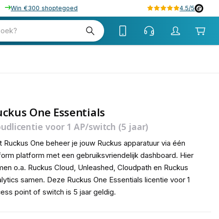
Win €300 shoptegoed
4.5/5
tw
zoek?
tw
ckus One Essentials
oudlicentie voor 1 AP/switch (5 jaar)
 Ruckus One beheer je jouw Ruckus apparatuur via één
form platform met een gebruiksvriendelijk dashboard. Hier
en o.a. Ruckus Cloud, Unleashed, Cloudpath en Ruckus
lytics samen. Deze Ruckus One Essentials licentie voor 1
ess point of switch is 5 jaar geldig.