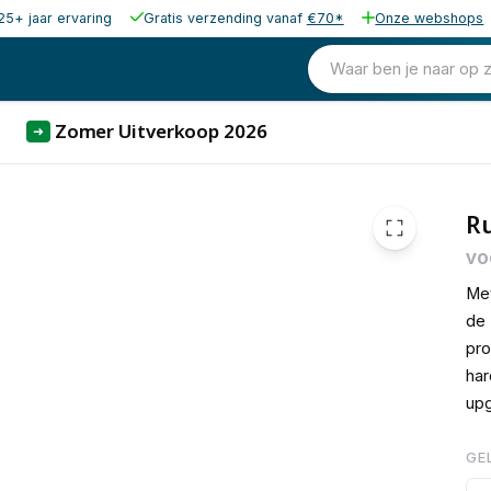
25+ jaar ervaring
Gratis verzending vanaf
€70*
Onze webshops
€ 37,
Waar ben je naar op 
Zomer Uitverkoop 2026
➜
R
vo
Met
de 
pro
har
upg
GE