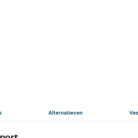
s
Alternatieven
Vee
port