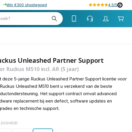
Win €300 shoptegoed
4.5/5
51
zoek?
uckus Unleashed Partner Support
or Ruckus M510 incl. AR (5 jaar)
 deze 5-jarige Ruckus Unleashed Partner Support licentie voor
Ruckus Unleashed M510 bent u verzekerd van de beste
ductondersteuning. Het support contract omvat advanced
dware replacement bij een defect, software updates en
rades en technische support.
LDIGHEID