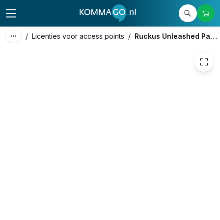
29,00
excl. btw
35,09
incl. btw
/
Licenties voor access points
/
Ruckus Unleashed Partner Support