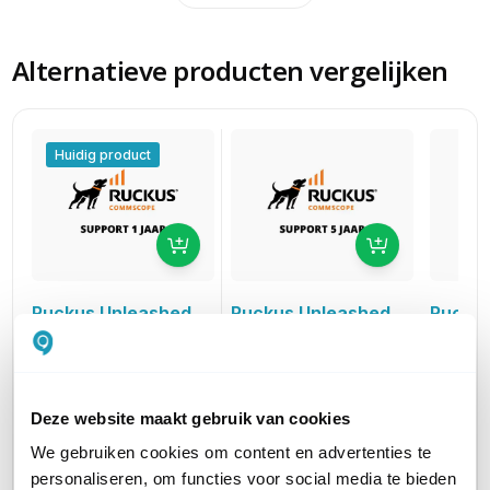
Alternatieve producten vergelijken
Huidig product
Ruckus Unleashed
Ruckus
Ruckus Unleashed
Partner Support
Partne
Partner Support
voor Ruckus R550 Incl.
voor Ru
voor Ruckus R550 Incl.
AR (5 jaar)
AR (3 ja
AR (1 jaar)
Deze website maakt gebruik van cookies
87,00
58,00
29,00
excl. btw
ex
excl. btw
105,27
70,18
35,09
incl. btw
in
incl. btw
We gebruiken cookies om content en advertenties te
personaliseren, om functies voor social media te bieden