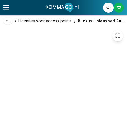
87,00
excl. btw
105,27
incl. btw
/
Licenties voor access points
/
Ruckus Unleashed Partner Support