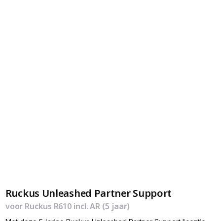
Ruckus Unleashed Partner Support
voor Ruckus R610 incl. AR (5 jaar)