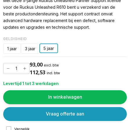
Met deze 5-jarige Ruckus Unleashed Partner Support licentie
voor de Ruckus Unleashed R610 bent u verzekerd van de
beste productondersteuning. Het support contract omvat
advanced hardware replacement bij een defect, software
updates en upgrades en technische support.
GELDIGHEID
5 jaar
1 jaar
3 jaar
93,00
excl. btw
112,53
incl. btw
Levertijd 1 tot 3 werkdagen
In winkelwagen
Vraag offerte aan
Vergelijk