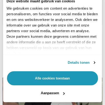
Deze website maakt gebruik van cookies
AR (3 jaar)
AR (1 ja
AR (5 jaar)
62,00
31,00
93,00
We gebruiken cookies om content en advertenties te
excl. btw
ex
excl. btw
75,02
37,51
112,53
incl. btw
inc
incl. btw
personaliseren, om functies voor social media te bieden
en om ons websiteverkeer te analyseren. Ook delen we
informatie over uw gebruik van onze site met onze
partners voor social media, adverteren en analyse.
Deze partners kunnen deze gegevens combineren met
WIL JIJ ADVIES OP MAAT?
andere informatie die u aan ze heeft verstrekt of die ze
Vraag het onze experts!
hebben verzameld op basis van uw gebruik van hun
services.
Bel ons
Details tonen
E-mail
Alle cookies toestaan
Aanpassen