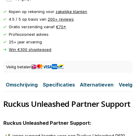
Kopen op rekening voor
zakelijke klanten
4.5 / 5 op basis van
200+ reviews
Gratis verzending vanaf
€70*
Professioneel advies
25+ jaar ervaring
Win €300 shoptegoed
Veilig betalen
Omschrijving
Specificaties
Alternatieven
Veelge
Ruckus Unleashed Partner Support
Ruckus Unleashed Partner Support:
5-jarige support licentie voor een Ruckus Unleashed R610