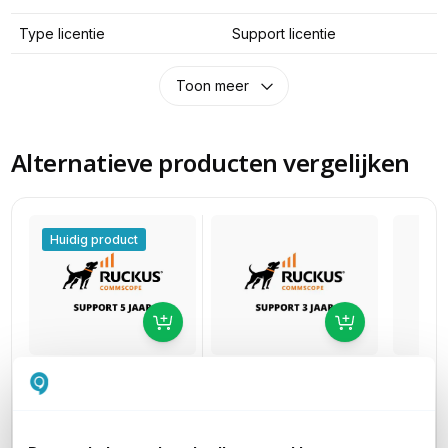
Type licentie
Support licentie
Toon meer
Alternatieve producten vergelijken
Huidig product
Ruckus Unleashed
Ruckus
Ruckus Unleashed
Partner Support
Partne
Partner Support
voor Ruckus R610 incl.
voor Ru
voor Ruckus R610 incl.