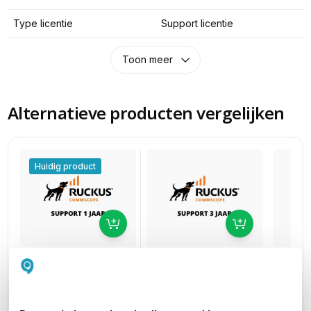
Type licentie
Support licentie
Toon meer
Alternatieve producten vergelijken
Huidig product
Ruckus Unleashed
Ruckus
Ruckus Unleashed
Partner Support
Partne
Partner Support
voor Ruckus R650 Incl.
voor Ru
voor Ruckus R650 Incl.