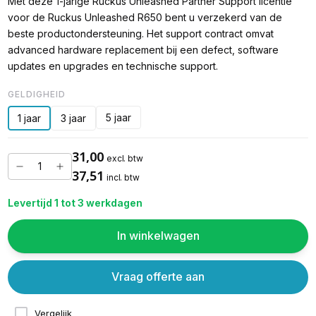
Met deze 1-jarige Ruckus Unleashed Partner Support licentie
voor de Ruckus Unleashed R650 bent u verzekerd van de
beste productondersteuning. Het support contract omvat
advanced hardware replacement bij een defect, software
updates en upgrades en technische support.
GELDIGHEID
5 jaar
1 jaar
3 jaar
31,00
excl. btw
37,51
incl. btw
Levertijd 1 tot 3 werkdagen
In winkelwagen
Vraag offerte aan
Vergelijk