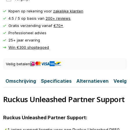
Kopen op rekening voor
zakelijke klanten
4.5 / 5 op basis van
200+ reviews
Gratis verzending vanaf
€70*
Professioneel advies
25+ jaar ervaring
Win €300 shoptegoed
Veilig betalen
Omschrijving
Specificaties
Alternatieven
Veelge
Ruckus Unleashed Partner Support
Ruckus Unleashed Partner Support:
1-jarige support licentie voor een Ruckus Unleashed R650