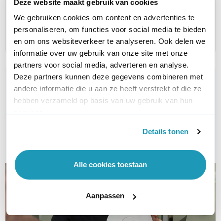
Deze website maakt gebruik van cookies
AR (3 jaar)
AR (5 ja
AR (1 jaar)
62,00
94,00
31,00
We gebruiken cookies om content en advertenties te
excl. btw
e
excl. btw
75,02
113,74
37,51
incl. btw
i
incl. btw
personaliseren, om functies voor social media te bieden
en om ons websiteverkeer te analyseren. Ook delen we
informatie over uw gebruik van onze site met onze
partners voor social media, adverteren en analyse.
Deze partners kunnen deze gegevens combineren met
WIL JIJ ADVIES OP MAAT?
andere informatie die u aan ze heeft verstrekt of die ze
Vraag het onze experts!
hebben verzameld op basis van uw gebruik van hun
services.
Bel ons
Details tonen
E-mail
Alle cookies toestaan
Aanpassen