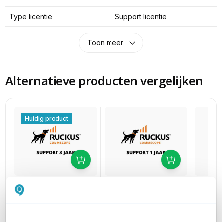
Type licentie
Support licentie
Toon meer
Alternatieve producten vergelijken
Huidig product
Ruckus Unleashed
Ruckus
Ruckus Unleashed
Partner Support
Partne
Partner Support
voor Ruckus R650 Incl.
voor Ru
voor Ruckus R650 Incl.