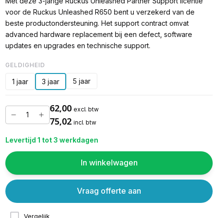
Met deze 3-jarige Ruckus Unleashed Partner Support licentie
voor de Ruckus Unleashed R650 bent u verzekerd van de
beste productondersteuning. Het support contract omvat
advanced hardware replacement bij een defect, software
updates en upgrades en technische support.
GELDIGHEID
5 jaar
1 jaar
3 jaar
62,00
excl. btw
75,02
incl. btw
Levertijd 1 tot 3 werkdagen
In winkelwagen
Vraag offerte aan
Vergelijk