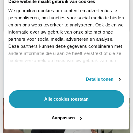
Deze website maakt gebruik van cookies
AR (1 jaar)
AR (5 ja
AR (3 jaar)
31,00
94,00
62,00
We gebruiken cookies om content en advertenties te
excl. btw
e
excl. btw
37,51
113,74
75,02
incl. btw
i
incl. btw
personaliseren, om functies voor social media te bieden
en om ons websiteverkeer te analyseren. Ook delen we
informatie over uw gebruik van onze site met onze
partners voor social media, adverteren en analyse.
Deze partners kunnen deze gegevens combineren met
WIL JIJ ADVIES OP MAAT?
andere informatie die u aan ze heeft verstrekt of die ze
Vraag het onze experts!
hebben verzameld op basis van uw gebruik van hun
services.
Bel ons
Details tonen
E-mail
Alle cookies toestaan
Aanpassen