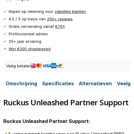
Kopen op rekening voor
zakelijke klanten
4.5 / 5 op basis van
200+ reviews
Gratis verzending vanaf
€70*
Professioneel advies
25+ jaar ervaring
Win €300 shoptegoed
Veilig betalen
Omschrijving
Specificaties
Alternatieven
Veelge
Ruckus Unleashed Partner Support
Ruckus Unleashed Partner Support:
3-jarige support licentie voor een Ruckus Unleashed R650