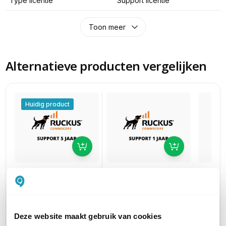
Type licentie
Support licentie
Toon meer
Alternatieve producten vergelijken
Huidig product
Ruckus Unleashed
Ruckus
Ruckus Unleashed
Partner Support
Partne
Partner Support
voor Ruckus T750 Incl.
voor Ru
voor Ruckus T750 Incl.
AR (1 jaar)
AR (3 ja
AR (5 jaar)
Deze website maakt gebruik van cookies