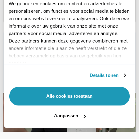
61,00
122,00
183,00
excl. btw
excl. btw
We gebruiken cookies om content en advertenties te
73,81
147,62
221,43
incl. btw
i
incl. btw
personaliseren, om functies voor social media te bieden
en om ons websiteverkeer te analyseren. Ook delen we
informatie over uw gebruik van onze site met onze
partners voor social media, adverteren en analyse.
WIL JIJ ADVIES OP MAAT?
Deze partners kunnen deze gegevens combineren met
Vraag het onze experts!
andere informatie die u aan ze heeft verstrekt of die ze
hebben verzameld op basis van uw gebruik van hun
services.
Bel ons
Details tonen
E-mail
Alle cookies toestaan
Aanpassen