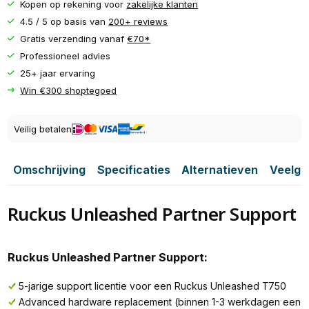
Kopen op rekening voor
zakelijke klanten
4.5 / 5 op basis van
200+ reviews
Gratis verzending vanaf
€70*
Professioneel advies
25+ jaar ervaring
Win €300 shoptegoed
Veilig betalen
Omschrijving
Specificaties
Alternatieven
Veelge
Ruckus Unleashed Partner Support
Ruckus Unleashed Partner Support:
5-jarige support licentie voor een Ruckus Unleashed T750
Advanced hardware replacement (binnen 1-3 werkdagen een