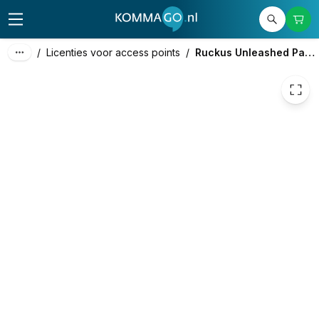
78,00
excl. btw
94,38
incl. btw
/
Licenties voor access points
/
Ruckus Unleashed Partner Support