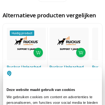
Alternatieve producten vergelijken
Huidig product
Ruckus Unleashed
Ruckus
Ruckus Unleashed
Partner Support
Partne
Partner Support
voor Ruckus R320 incl.
voor Ru
voor Ruckus R320 incl.
AR (1 jaar)
AR (3 ja
AR (5 jaar)
Deze website maakt gebruik van cookies
26,00
52,00
78,00
excl. btw
ex
excl. btw
31,46
62,92
94,38
incl. btw
in
incl. btw
We gebruiken cookies om content en advertenties te
personaliseren, om functies voor social media te bieden