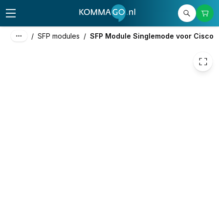
49,00
excl. btw
59,29
incl. btw
/
SFP modules
/
SFP Module Singlemode voor Cisco