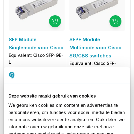
SFP Module
SFP+ Module
Singlemode voor Cisco
Multimode voor Cisco
Equivalent: Cisco SFP-GE-
SG/CBS switches
L
Equivalent: Cisco SFP-
49,00
excl. btw
10G-SR
59,29
incl. btw
49,00
excl. btw
59,29
incl. btw
Deze website maakt gebruik van cookies
SINGLEMODE OF MULTIMODE
Singlemode
Multimode
We gebruiken cookies om content en advertenties te
personaliseren, om functies voor social media te bieden
CONNECTORTYPE
LC
LC
en om ons websiteverkeer te analyseren. Ook delen we
informatie over uw gebruik van onze site met onze
AANTAL VEZELS
2 - Duplex
2 - Duplex
partners voor social media, adverteren en analyse.