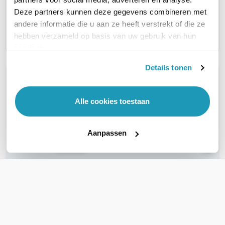
Deze partners kunnen deze gegevens combineren met
andere informatie die u aan ze heeft verstrekt of die ze
EQUIVALENT
Ja
Ja
hebben verzameld op basis van uw gebruik van hun
services.
Details tonen
WIL JIJ ADVIES OP MAAT?
Vraag het onze experts!
Alle cookies toestaan
Bel ons
Aanpassen
E-mail