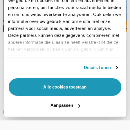
We gebruiken cookies om content en advertenties te
personaliseren, om functies voor social media te bieden
en om ons websiteverkeer te analyseren. Ook delen we
informatie over uw gebruik van onze site met onze
partners voor social media, adverteren en analyse.
Deze partners kunnen deze gegevens combineren met
andere informatie die u aan ze heeft verstrekt of die ze
OVER DIT PRODUCT
hebben verzameld op basis van uw gebruik van hun
services.
Veelgestelde vragen
Details tonen
Geen vragen gevonden
Stel een vraag
Alle cookies toestaan
Aanpassen
REVIEWS
(
0
)
Ga naar Trusted Shops reviews
Wees de eerste die een review schrijft!