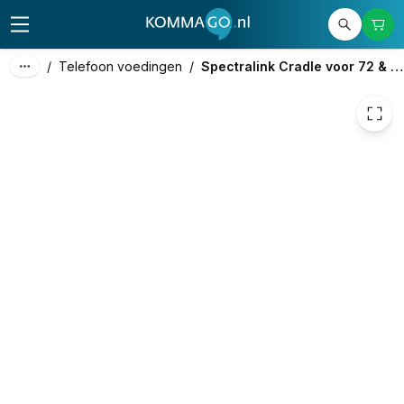
19,42
excl. btw
23,50
incl. btw
/
Telefoon voedingen
/
Spectralink Cradle voor 72 & 76 serie