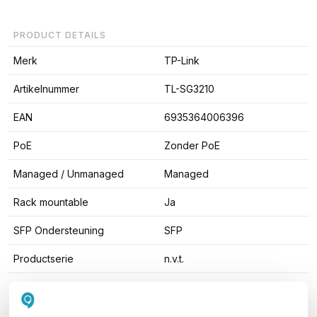
PRODUCT DETAILS
Merk
TP-Link
Artikelnummer
TL-SG3210
EAN
6935364006396
PoE
Zonder PoE
Managed / Unmanaged
Managed
Rack mountable
Ja
SFP Ondersteuning
SFP
Productserie
n.v.t.
Toon meer