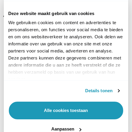
Alternatieven
Deze website maakt gebruik van cookies
We gebruiken cookies om content en advertenties te
personaliseren, om functies voor social media te bieden
en om ons websiteverkeer te analyseren. Ook delen we
informatie over uw gebruik van onze site met onze
partners voor social media, adverteren en analyse.
Deze partners kunnen deze gegevens combineren met
andere informatie die u aan ze heeft verstrekt of die ze
hebben verzameld op basis van uw gebruik van hun
services.
Omada by TP-Link TL-
Details tonen
SG3210XHP-M2
8-poorts 2.5GE L2 Managed
Switch met PoE+ en 2x SFP+
Alle cookies toestaan
435,15
excl. btw
526,53
incl. btw
Levertijd 1 tot 3 werkdagen
Aanpassen