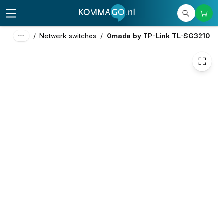
106,78
excl. btw
129,20
incl. btw
/
Netwerk switches
/
Omada by TP-Link TL-SG3210