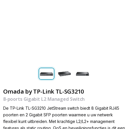
Omada by TP-Link TL-SG3210
8-poorts Gigabit L2 Managed Switch
De TP-Link TL-SG3210 JetStream switch biedt 8 Gigabit RJ45
poorten en 2 Gigabit SFP poorten waarmee u uw netwerk
flexibel kunt uitbreiden. Met krachtige L2/L2+ management
features als static routing, QoS en beveiligingsfuncties is dit een