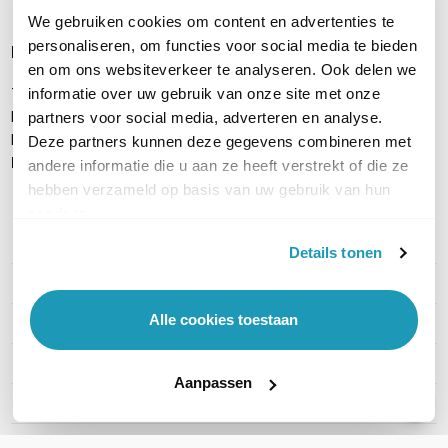
We gebruiken cookies om content en advertenties te
personaliseren, om functies voor social media te bieden
Inhoud verpakking
en om ons websiteverkeer te analyseren. Ook delen we
TP-Link EAP650-Wall
informatie over uw gebruik van onze site met onze
Montagekit voor wandmontage
partners voor social media, adverteren en analyse.
Handleiding
Deze partners kunnen deze gegevens combineren met
Let op:
PoE-injector of PoE-switch apart verkrijgbaar
andere informatie die u aan ze heeft verstrekt of die ze
hebben verzameld op basis van uw gebruik van hun
services.
PRODUCT DETAILS
Details tonen
Merk
TP-Link
Alle cookies toestaan
Artikelnummer
EAP650-Wall
EAN
4897098683569
Aanpassen
WiFi Standaard
WiFi 6 (11ax)
Indoor of outdoor
Indoor