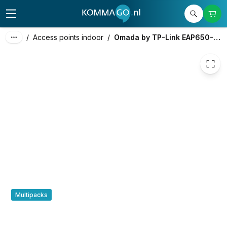
€ 90,07
/
Access points indoor
/
Omada by TP-Link EAP650-Wall
Multipacks