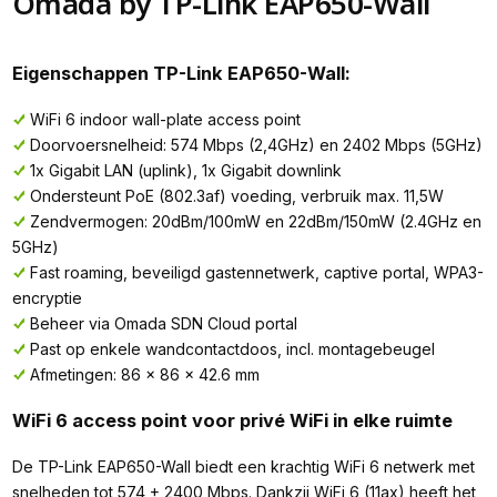
Omada by TP-Link EAP650-Wall
Eigenschappen TP-Link EAP650-Wall:
WiFi 6 indoor wall-plate access point
Doorvoersnelheid: 574 Mbps (2,4GHz) en 2402 Mbps (5GHz)
1x Gigabit LAN (uplink), 1x Gigabit downlink
Ondersteunt PoE (802.3af) voeding, verbruik max. 11,5W
Zendvermogen: 20dBm/100mW en 22dBm/150mW (2.4GHz en
5GHz)
Fast roaming, beveiligd gastennetwerk, captive portal, WPA3-
encryptie
Beheer via Omada SDN Cloud portal
Past op enkele wandcontactdoos, incl. montagebeugel
Afmetingen: 86 × 86 × 42.6 mm
WiFi 6 access point voor privé WiFi in elke ruimte
De TP-Link EAP650-Wall biedt een krachtig WiFi 6 netwerk met
snelheden tot 574 + 2400 Mbps. Dankzij WiFi 6 (11ax) heeft het