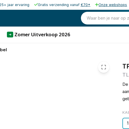
25+ jaar ervaring
Gratis verzending vanaf
€70*
Onze webshops
€ 32,17
Waar ben je naar op 
Zomer Uitverkoop 2026
➜
bel
TP
TL
De
aan
geb
KA