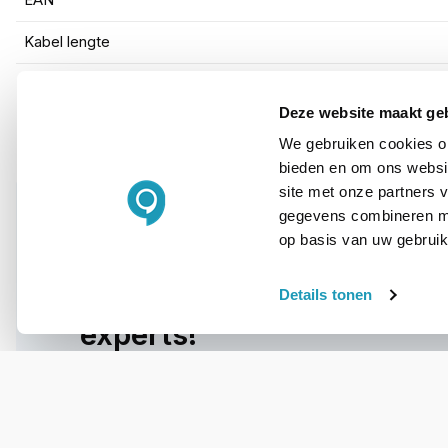
EAN
Kabel lengte
Deze website maakt ge
We gebruiken cookies om
bieden en om ons websit
site met onze partners 
gegevens combineren met
op basis van uw gebruik
WIL JIJ ADVIES OP MAAT?
Vraag het onze
Details tonen
experts!
Bel ons
E-mail