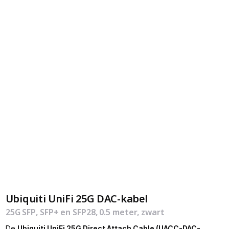
Ubiquiti UniFi 25G DAC-kabel
25G SFP, SFP+ en SFP28, 0.5 meter, zwart
De
Ubiquiti UniFi 25G Direct Attach Cable (UACC-DAC-