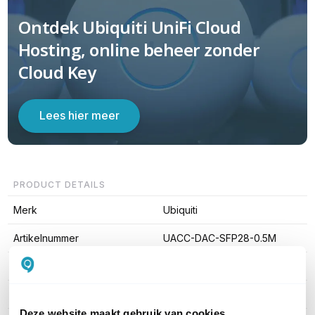
Ontdek Ubiquiti UniFi Cloud
Hosting, online beheer zonder
Cloud Key
Lees hier meer
PRODUCT DETAILS
Merk
Ubiquiti
Artikelnummer
UACC-DAC-SFP28-0.5M
EAN
0810010077103
Kabel lengte
0,5 meter
Deze website maakt gebruik van cookies