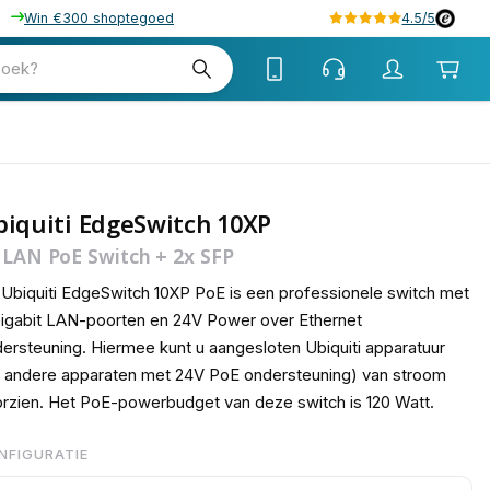
Win €300 shoptegoed
4.5/5
tw
zoek?
tw
iquiti EdgeSwitch 10XP
 LAN PoE Switch + 2x SFP
Ubiquiti EdgeSwitch 10XP PoE is een professionele switch met
igabit LAN-poorten en 24V Power over Ethernet
ersteuning. Hiermee kunt u aangesloten Ubiquiti apparatuur
 andere apparaten met 24V PoE ondersteuning) van stroom
rzien. Het PoE-powerbudget van deze switch is 120 Watt.
NFIGURATIE