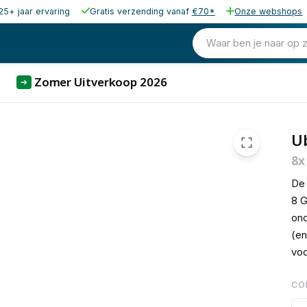
25+ jaar ervaring
Gratis verzending vanaf
€70*
Onze webshops
181,82
excl. b
220,00
Waar ben je naar op 
incl. b
Zomer Uitverkoop 2026
➜
Ub
8x
De 
8 G
ond
(en
voo
CO