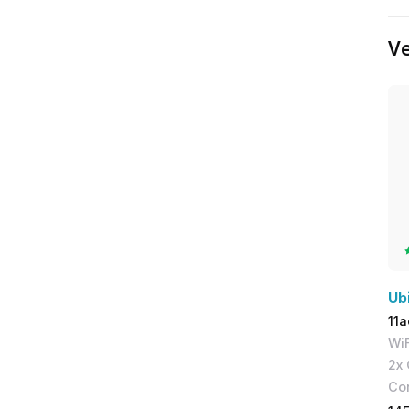
Ve
Ub
11a
WiF
2x 
Con