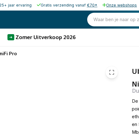
25+ jaar ervaring
Gratis verzending vanaf
€70*
Onze webshops
Waar ben je naar op 
Zomer Uitverkoop 2026
➜
niFi Pro
Ub
Ni
Du
De 
poi
eth
en 
Mb