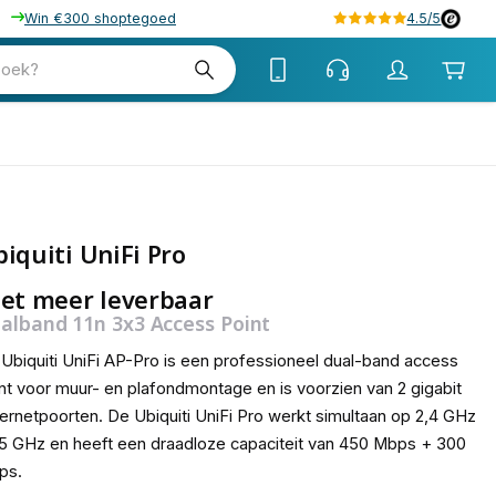
Win €300 shoptegoed
4.5/5
zoek?
iquiti UniFi Pro
et meer leverbaar
alband 11n 3x3 Access Point
Ubiquiti UniFi AP-Pro is een professioneel dual-band access
nt voor muur- en plafondmontage en is voorzien van 2 gigabit
ernetpoorten. De Ubiquiti UniFi Pro werkt simultaan op 2,4 GHz
5 GHz en heeft een draadloze capaciteit van 450 Mbps + 300
ps.