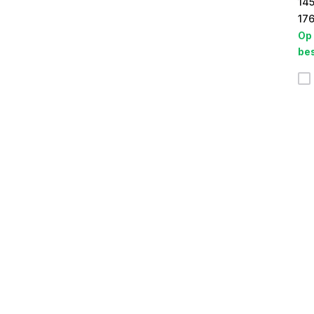
14
176
Op
bes