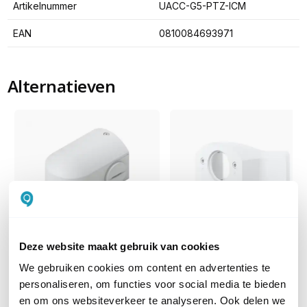
Artikelnummer
UACC-G5-PTZ-ICM
EAN
0810084693971
Alternatieven
Deze website maakt gebruik van cookies
Ubiquiti G5 PTZ Conduit
Ubiquiti G5 PTZ Corner
Adapter
Mount
We gebruiken cookies om content en advertenties te
Voor Ubiquiti UniFi G5 PTZ
Voor Ubiquiti UniFi G5 PTZ
personaliseren, om functies voor social media te bieden
camera
camera
en om ons websiteverkeer te analyseren. Ook delen we