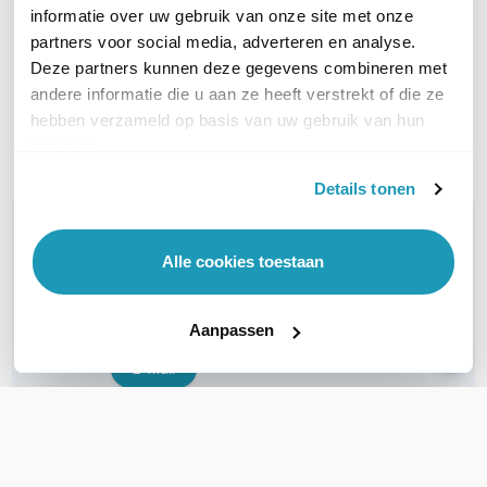
26,18
20,36
excl. btw
excl. btw
informatie over uw gebruik van onze site met onze
31,68
24,64
incl. btw
incl. btw
partners voor social media, adverteren en analyse.
Deze partners kunnen deze gegevens combineren met
andere informatie die u aan ze heeft verstrekt of die ze
Op werkdagen voor 21:00
besteld, morgen in huis
Levertijd 1 tot 3 werkdagen
hebben verzameld op basis van uw gebruik van hun
services.
Vergelijk
Vergelijk
Details tonen
WIL JIJ ADVIES OP MAAT?
Vraag het onze experts!
Alle cookies toestaan
Bel ons
Aanpassen
E-mail