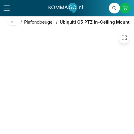
38,55
excl. btw
46,65
incl. btw
/
Plafondbeugel
/
Ubiquiti G5 PTZ In-Ceiling Mount