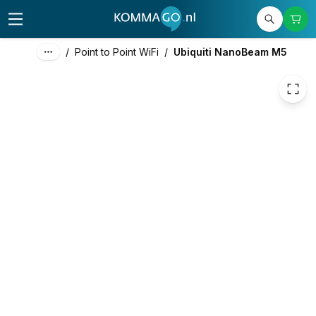
60,16
excl. btw
72,79
incl. btw
/
Point to Point WiFi
/
Ubiquiti NanoBeam M5