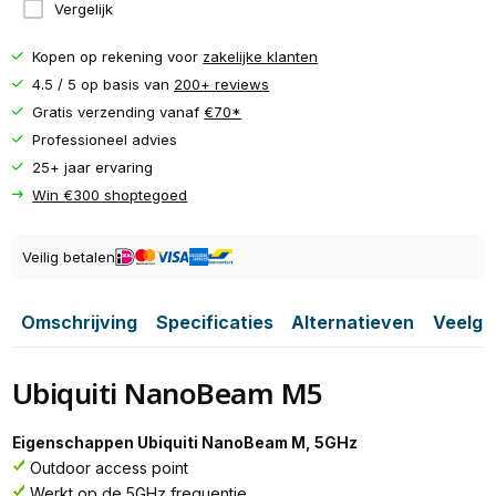
Vergelijk
Kopen op rekening voor
zakelijke klanten
4.5 / 5 op basis van
200+ reviews
Gratis verzending vanaf
€70*
Professioneel advies
25+ jaar ervaring
Win €300 shoptegoed
Veilig betalen
Omschrijving
Specificaties
Alternatieven
Veelge
Ubiquiti NanoBeam M5
Eigenschappen Ubiquiti NanoBeam M, 5GHz
Outdoor access point
Werkt op de 5GHz frequentie