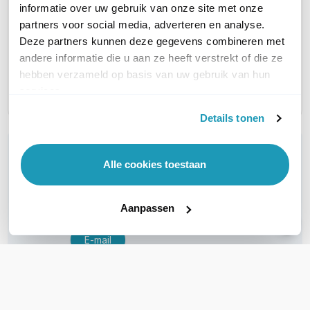
WIFI STANDAARD
WiFi 4 (11n)
WiFi 4 (11n)
WiFi 5 (
informatie over uw gebruik van onze site met onze
partners voor social media, adverteren en analyse.
Deze partners kunnen deze gegevens combineren met
INDOOR OF OUTDOOR
Outdoor
Outdoor
Outdoo
andere informatie die u aan ze heeft verstrekt of die ze
hebben verzameld op basis van uw gebruik van hun
WIFI-FREQUENTIEBAND
5 GHz
5 GHz
5 GHz
services.
Details tonen
WIL JIJ ADVIES OP MAAT?
Alle cookies toestaan
Vraag het onze experts!
Bel ons
Aanpassen
E-mail