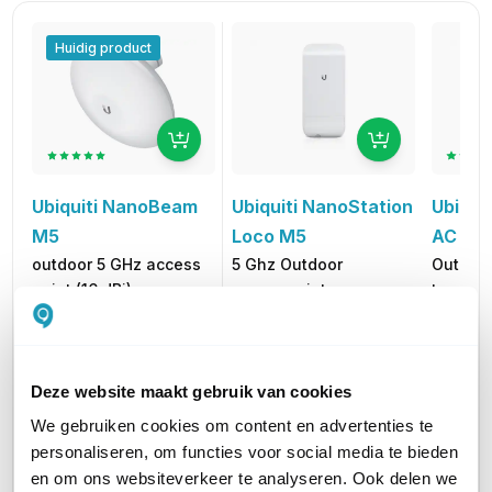
Huidig product
Ubiquiti NanoBeam
Ubiquiti NanoStation
Ubiqui
M5
Loco M5
AC Gen
outdoor 5 GHz access
5 Ghz Outdoor
Outdoor
point (16 dBi)
accesspoint
to-poin
60,16
61,49
103,44
excl. btw
excl. btw
72,79
74,40
125,16
incl. btw
incl. btw
i
Deze website maakt gebruik van cookies
We gebruiken cookies om content en advertenties te
PRODUCTCATEGORIEËN
Access points
Access points
Access 
personaliseren, om functies voor social media te bieden
en om ons websiteverkeer te analyseren. Ook delen we