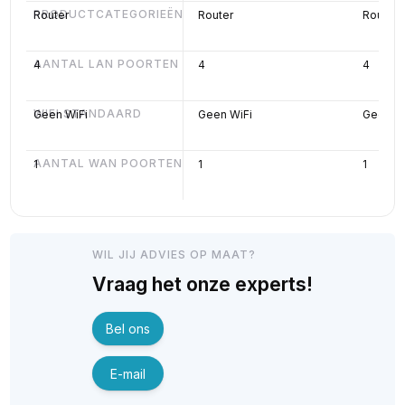
PRODUCTCATEGORIEËN
Router
Router
Router
AANTAL LAN POORTEN
4
4
4
WIFI STANDAARD
Geen WiFi
Geen WiFi
Geen Wi
AANTAL WAN POORTEN
1
1
1
WIL JIJ ADVIES OP MAAT?
Vraag het onze experts!
Bel ons
E-mail