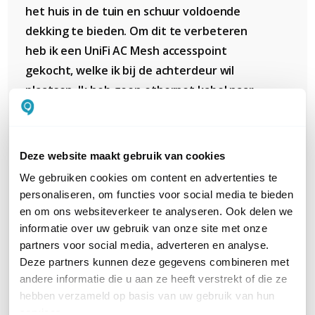
het huis in de tuin en schuur voldoende
dekking te bieden. Om dit te verbeteren
heb ik een UniFi AC Mesh accesspoint
gekocht, welke ik bij de achterdeur wil
plaatsen. Ik heb geen ethernet kabel naar
waar het mesh accesspoint moet komen,
dus deze zal draadloos moeten worden
verbonden met het U6 LR accesspoint in de
Deze website maakt gebruik van cookies
trapkast. Nou kom ik er achter dat het niet
We gebruiken cookies om content en advertenties te
lukt (of mogelijk is) om in mijn huidige setup
personaliseren, om functies voor social media te bieden
het nieuwe accesspoint het signaal van het
en om ons websiteverkeer te analyseren. Ook delen we
AP op te laten pakken en doorzenden.
informatie over uw gebruik van onze site met onze
partners voor social media, adverteren en analyse.
Online lees ik dat hier een UniFi Cloud
Deze partners kunnen deze gegevens combineren met
Gateway of een Cloud Key Gen2 voor nodig
andere informatie die u aan ze heeft verstrekt of die ze
is. Voordat ik nog meer geld aan deze setup
hebben verzameld op basis van uw gebruik van hun
uit ga geven; is het überhaupt mogelijk om
services.