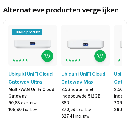
Alternatieve producten vergelijken
Huidig product
Ubiquiti UniFi Cloud
Ubiquit
Ubiquiti UniFi Cloud
Gateway Max
Gatew
Gateway Ultra
2.5G router, met
2.5G ro
Multi-WAN UniFi Cloud
ingebouwde 512GB
ingebo
Gateway
SSD
236,66
90,83
excl. btw
270,59
286,36
109,90
excl. btw
incl. btw
327,41
incl. btw