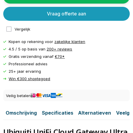
Vraag offerte aan
Vergelijk
Kopen op rekening voor
zakelijke klanten
4.5 / 5 op basis van
200+ reviews
Gratis verzending vanaf
€70*
Professioneel advies
25+ jaar ervaring
Win €300 shoptegoed
Veilig betalen
Omschrijving
Specificaties
Alternatieven
Veelge
Ubiquiti UniFi Cloud Gateway Ultra