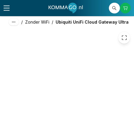
90,83
excl. btw
109,90
incl. btw
/
Zonder WiFi
/
Ubiquiti UniFi Cloud Gateway Ultra