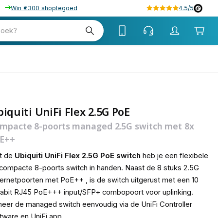
Win €300 shoptegoed
4.5/5
tw
zoek?
tw
iquiti UniFi Flex 2.5G PoE
mpacte 8-poorts managed 2.5G switch met 8x
E++
t de
Ubiquiti UniFi Flex 2.5G PoE switch
heb je een flexibele
compacte 8-poorts switch in handen. Naast de 8 stuks 2.5G
ernetpoorten met PoE++ , is de switch uitgerust met een 10
abit RJ45 PoE+++ input/SFP+ combopoort voor uplinking.
eer de managed switch eenvoudig via de UniFi Controller
tware en UniFi app.