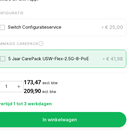
NFIGURATIE
€ 25,00
Switch Configuratieservice
+
MMAGO CAREPACK
€ 41,98
5 Jaar CarePack USW-Flex-2.5G-8-PoE
+
173,47
excl. btw
209,90
incl. btw
ertijd 1 tot 3 werkdagen
In winkelwagen