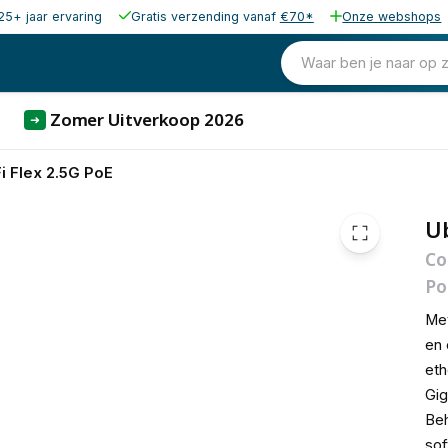
25+ jaar ervaring
Gratis verzending vanaf
€70*
Onze webshops
173,47
excl. b
209,90
Waar ben je naar op 
incl. b
Zomer Uitverkoop 2026
➜
Fi Flex 2.5G PoE
Ub
Co
Po
Me
en 
eth
Gig
Beh
sof