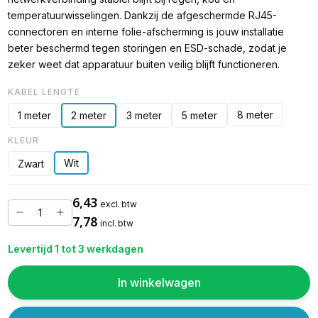
temperatuurwisselingen. Dankzij de afgeschermde RJ45-
connectoren en interne folie-afscherming is jouw installatie
beter beschermd tegen storingen en ESD-schade, zodat je
zeker weet dat apparatuur buiten veilig blijft functioneren.
KABEL LENGTE
8 meter
1 meter
2 meter
3 meter
5 meter
KLEUR
Wit
Zwart
6,43
excl. btw
7,78
incl. btw
Levertijd 1 tot 3 werkdagen
In winkelwagen