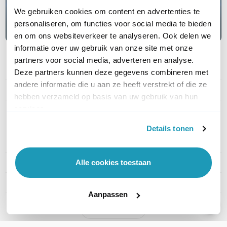
We gebruiken cookies om content en advertenties te
Lees hier meer
personaliseren, om functies voor social media te bieden
en om ons websiteverkeer te analyseren. Ook delen we
informatie over uw gebruik van onze site met onze
partners voor social media, adverteren en analyse.
PRODUCT DETAILS
Deze partners kunnen deze gegevens combineren met
andere informatie die u aan ze heeft verstrekt of die ze
Merk
Ubiquiti
hebben verzameld op basis van uw gebruik van hun
services.
Artikelnummer
U-Cable-Patch-Outdoor-2M-
W
Details tonen
EAN
0810010077356
Kabel lengte
2 meter
Alle cookies toestaan
Kleur
Wit
Aanpassen
Toon meer