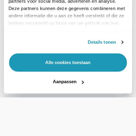
partners voor social media, adverteren en analyse.
Merk
Ubiquiti
Deze partners kunnen deze gegevens combineren met
andere informatie die u aan ze heeft verstrekt of die ze
Artikelnummer
U-Cable-Patch-Outdoor-8M-
hebben verzameld op basis van uw gebruik van hun
W
services.
EAN
0810010077387
Details tonen
Kabel lengte
8 meter
Kleur
Wit
Alle cookies toestaan
Toon meer
Aanpassen
WIL JIJ ADVIES OP MAAT?
Vraag het onze experts!
Bel ons