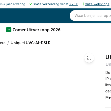
25+ jaar ervaring
Gratis verzending vanaf
€70*
Onze webshops
1.442,88
excl. b
1.745,88
Waar ben je naar op 
incl. b
Zomer Uitverkoop 2026
➜
mera
/
Ubiquiti UVC-AI-DSLR
Ub
Un
De 
IP-
lic
geb
Met