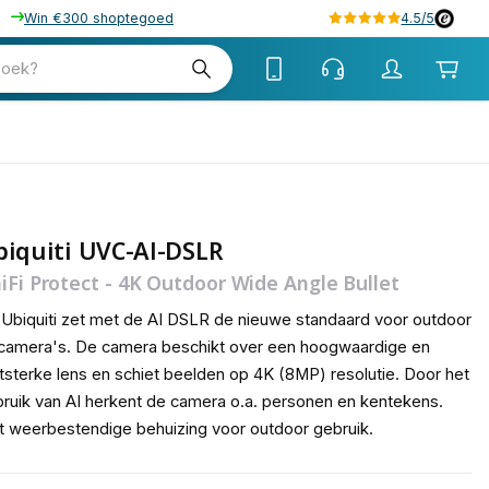
Win €300 shoptegoed
4.5/5
tw
zoek?
tw
iquiti UVC-AI-DSLR
iFi Protect - 4K Outdoor Wide Angle Bullet
Ubiquiti zet met de AI DSLR de nieuwe standaard voor outdoor
camera's. De camera beschikt over een hoogwaardige en
htsterke lens en schiet beelden op 4K (8MP) resolutie. Door het
ruik van AI herkent de camera o.a. personen en kentekens.
 weerbestendige behuizing voor outdoor gebruik.