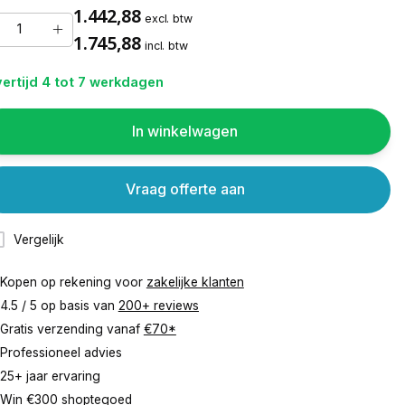
1.442,88
excl. btw
1.745,88
incl. btw
ertijd 4 tot 7 werkdagen
In winkelwagen
Vraag offerte aan
Vergelijk
Kopen op rekening voor
zakelijke klanten
4.5 / 5 op basis van
200+ reviews
Gratis verzending vanaf
€70*
Professioneel advies
25+ jaar ervaring
Win €300 shoptegoed