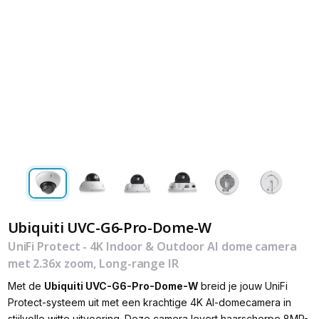
Ubiquiti UVC-G6-Pro-Dome-W
UniFi Protect - 4K Indoor & Outdoor AI dome camera
met 2.36x zoom, Long-range IR
Met de
Ubiquiti UVC-G6-Pro-Dome-W
breid je jouw UniFi
Protect-systeem uit met een krachtige 4K AI-domecamera in
stijlvolle witte uitvoering. Deze camera levert haarscherpe 8MP-