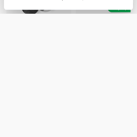
Bekijk opties
Bekijk opties
Ubiquiti UVC-G6-Bullet
4K Indoor & Outdoor bullet
Ubiquiti UVC-G5-PTZ
camera
UniFi Protect - 2K 4MP PTZ
Vanaf:
Camera 2 x Zoom
170,15
excl. btw
205,88
Vanaf:
incl. btw
215,60
excl. btw
260,88
incl. btw
WIL JIJ ADVIES OP MAAT?
Vraag het onze experts!
Bel ons