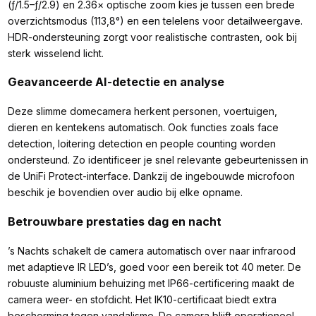
(ƒ/1.5–ƒ/2.9) en 2.36× optische zoom kies je tussen een brede
overzichtsmodus (113,8°) en een telelens voor detailweergave.
HDR-ondersteuning zorgt voor realistische contrasten, ook bij
sterk wisselend licht.
Geavanceerde AI-detectie en analyse
Deze slimme domecamera herkent personen, voertuigen,
dieren en kentekens automatisch. Ook functies zoals face
detection, loitering detection en people counting worden
ondersteund. Zo identificeer je snel relevante gebeurtenissen in
de UniFi Protect-interface. Dankzij de ingebouwde microfoon
beschik je bovendien over audio bij elke opname.
Betrouwbare prestaties dag en nacht
’s Nachts schakelt de camera automatisch over naar infrarood
met adaptieve IR LED’s, goed voor een bereik tot 40 meter. De
robuuste aluminium behuizing met IP66-certificering maakt de
camera weer- en stofdicht. Het IK10-certificaat biedt extra
bescherming tegen vandalisme. De camera blijft operationeel