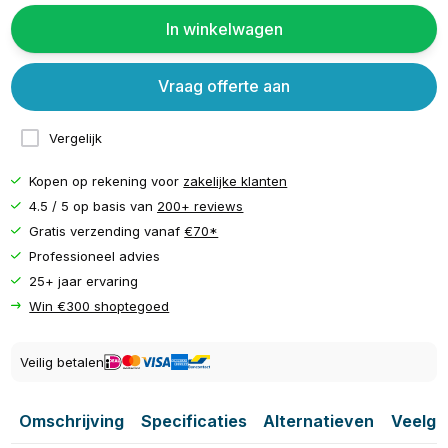
In winkelwagen
Vraag offerte aan
Vergelijk
Kopen op rekening voor
zakelijke klanten
4.5 / 5 op basis van
200+ reviews
Gratis verzending vanaf
€70*
Professioneel advies
25+ jaar ervaring
Win €300 shoptegoed
Veilig betalen
Omschrijving
Specificaties
Alternatieven
Veelge