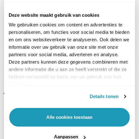
Ruisonderdrukking
Ja
Deze website maakt gebruik van cookies
Kijken via App
Android en iOS
We gebruiken cookies om content en advertenties te
Geheugenkaart slot
Ja, MicroSD
personaliseren, om functies voor social media te bieden
en om ons websiteverkeer te analyseren. Ook delen we
Kleur
Wit
informatie over uw gebruik van onze site met onze
Type behuizing
Aluminium
partners voor social media, adverteren en analyse.
Deze partners kunnen deze gegevens combineren met
Aantal streams
2x
andere informatie die u aan ze heeft verstrekt of die ze
hebben verzameld op basis van uw gebruik van hun
services.
Alternatieven
Details tonen
Alle cookies toestaan
Aanpassen