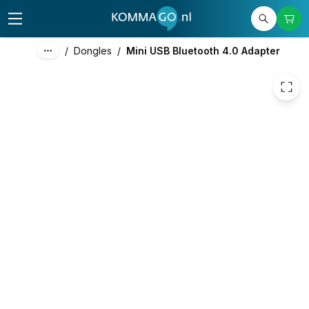
29,00
excl. btw
35,09
incl. btw
/
Dongles
/
Mini USB Bluetooth 4.0 Adapter