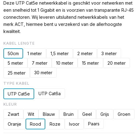
Deze UTP Cat5e netwerkkabel is geschikt voor netwerken met
een snelheid tot 1 Gigabit en is voorzien van transparante RJ-45
connectoren. Wij leveren uitsluitend netwerkkabels van het
merk ACT, hiermee bent u verzekerd van de allerhoogste
kwaliteit.
KABEL LENGTE
50cm
1 meter
1,5 meter
2 meter
3 meter
5 meter
7 meter
10 meter
15 meter
20 meter
30 meter
25 meter
TYPE KABEL
UTP Cat6a
UTP Cat5e
KLEUR
Zwart
Wit
Blauw
Bruin
Geel
Grijs
Groen
Paars
Oranje
Rood
Roze
Ivoor