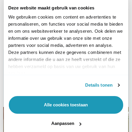
Type kabel
UTP Cat5e
Deze website maakt gebruik van cookies
Kleur
Rood
We gebruiken cookies om content en advertenties te
personaliseren, om functies voor social media te bieden
Toon meer
en om ons websiteverkeer te analyseren. Ook delen we
informatie over uw gebruik van onze site met onze
partners voor social media, adverteren en analyse.
Deze partners kunnen deze gegevens combineren met
WIL JIJ ADVIES OP MAAT?
andere informatie die u aan ze heeft verstrekt of die ze
Vraag het onze experts!
hebben verzameld op basis van uw gebruik van hun
services.
Bel ons
Details tonen
E-mail
Alle cookies toestaan
Aanpassen