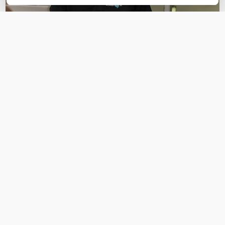
OVER DIT PRODUCT
Veelgestelde vragen
Geen vragen gevonden
Stel een vraag
REVIEWS
(
0
)
Ga naar Trusted Shops reviews
Wees de eerste die een review schrijft!