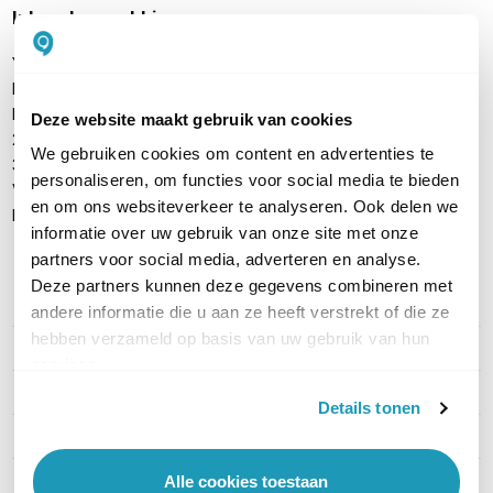
Inhoud verpakking
Yealink RoomCast
Netwerkkabel 3m
HDMI-kabel 1.8m
Deze website maakt gebruik van cookies
2M Velcro zelfklevende tape
We gebruiken cookies om content en advertenties te
3x Klittenband kabelbinders
personaliseren, om functies voor social media te bieden
Voedingsadapter 12V DC
en om ons websiteverkeer te analyseren. Ook delen we
Handleiding
informatie over uw gebruik van onze site met onze
partners voor social media, adverteren en analyse.
Deze partners kunnen deze gegevens combineren met
PRODUCT DETAILS
andere informatie die u aan ze heeft verstrekt of die ze
hebben verzameld op basis van uw gebruik van hun
Merk
Yealink
services.
Artikelnummer
RoomCast
Details tonen
EAN
6938818307568
Alle cookies toestaan