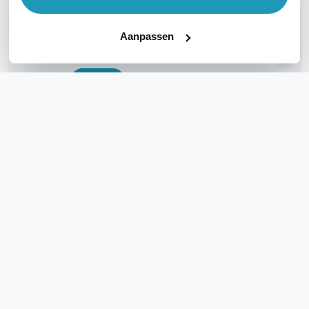
WIL JIJ ADVIES OP MAAT?
Aanpassen
Vraag het onze experts!
Bel ons
E-mail
OVER DIT PRODUCT